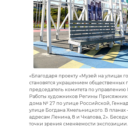
«Благодаря проекту «Музей на улицах 
становятся украшением общественных п
председатель комитета по управлению
Работы художников Регины Присяжнико
дома № 27 по улице Российской, Генна
улице Богдана Хмельницкого. В планах
адресам Ленина, 8 и Чкалова, 2». Бесе
точки зрения сменяемости экспозиции.