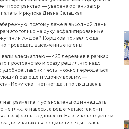
ает пространство, — уверена организатор
 палаты Иркутска Диана Салацкая.
абережную, поэтому даже в выходной день
ам это только на руку: асфальтированные
ркутянин Андрей Коршков привел сюда
одно проведать высаженные клены.
ивали здесь аллею — 425 деревьев в рамках
это пространство и сразу решил, что надо
 удобное: лавочки есть, можно переодеться,
дующий раз еще и удочку возьму, —
у «Иркутска», нет-нет да и поглядывая в
тная разметка и установлены одиннадцать
 не глухие навесы, а решетчатые: так они
ляют эффект воздушности. На эти конструкции
а дети катаются, родители сидят, как в