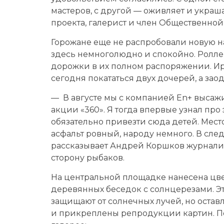
мастеров, с другой — оживляет и украш
проекта, галерист и член Общественной
Горожане еще не распробовали новую н
здесь немноголюдно и спокойно. Роллер
дорожки в их полном распоряжении. И
сегодня покататься двух дочерей, а за
— В августе мы с компанией En+ высаж
акции «360». Я тогда впервые узнал про 
обязательно привезти сюда детей. Место
асфальт ровный, народу немного. В сле
рассказывает Андрей Коршков журналист
сторону рыбаков.
На центральной площадке нанесена цве
деревянных беседок с солнцерезами. Это
защищают от солнечных лучей, но остав
и прикреплены репродукции картин. Пок