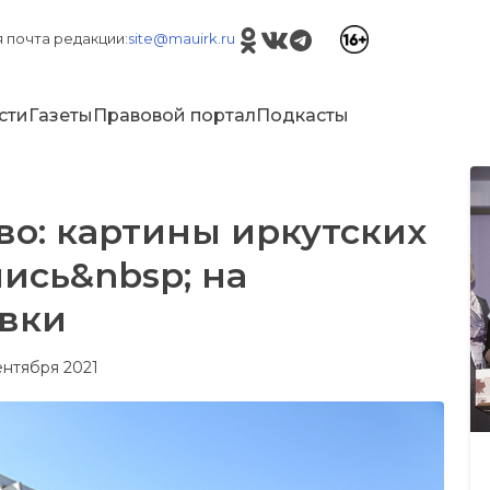
 почта редакции:
site@mauirk.ru
сти
Газеты
Правовой портал
Подкасты
во: картины иркутских
ись&nbsp; на
вки
сентября 2021