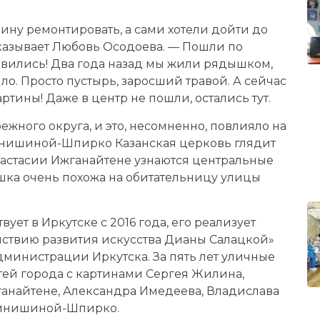
ину ремонтировать, а сами хотели дойти до
сказывает Любовь Осодоева. — Пошли по
ивились! Два года назад мы жили рядышком,
ыло. Просто пустырь, заросший травой. А сейчас
артины! Даже в центр не пошли, остались тут.
жного округа, и это, несомненно, повлияло на
Синишиной-Шпирко Казанская церковь глядит
настасии Ижганайтене узнаются центральные
ошка очень похожа на обитательницу улицы
ует в Иркутске с 2016 года, его реализует
ствию развития искусства Дианы Салацкой»
министрации Иркутска. За пять лет уличные
ей города с картинами Сергея Жилина,
анайтене, Александра Имедеева, Владислава
Синишиной-Шпирко.