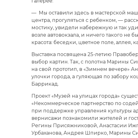
галерее:
— Мы оставили здесь в мастерской маш
центра, прогуляться с ребенком, — рас
мостику, увидели набережную и так уд
возле автовокзала, и ничего такого не б
красота: беседки, цветное поле, аллея, к
Выставка посвящена 25-летию Правобере
выбор картин. Так, с полотна Марины 
на свой прототип, в «Зимнем вечере» А
улочки города, а гуляющая по забору к
Баррикад.
Проект «Музей на улицах города» существ
«Некоммерческое партнерство по содей
при поддержке управления культуры ад
вернисажи познакомили жителей и гост
Регины Присяжниковой, Анастасии Ижг
Урбаханова, Андрея Шпирко, Марины 