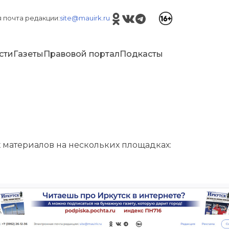
 почта редакции:
site@mauirk.ru
сти
Газеты
Правовой портал
Подкасты
материалов на нескольких площадках: