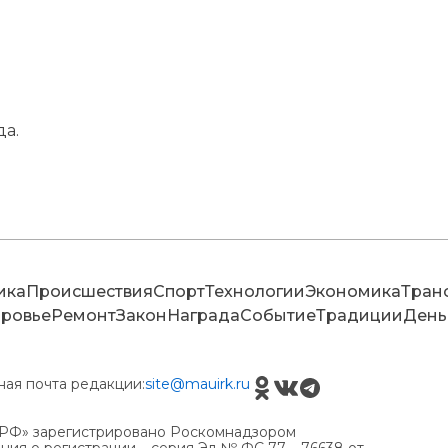
а.
ика
Происшествия
Спорт
Технологии
Экономика
Тран
ровье
Ремонт
Закон
Награда
Событие
Традиции
День
ная почта редакции:
site@mauirk.ru
РФ» зарегистрировано Роскомнадзором