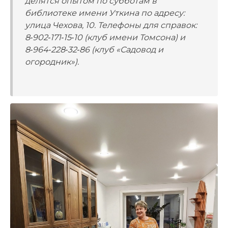
делятся опытом по субботам в
библиотеке имени Уткина по адресу:
улица Чехова, 10. Телефоны для справок:
8‑902‑171‑15‑10 (клуб имени Томсона) и
8‑964‑228‑32‑86 (клуб «Садовод и
огородник»).