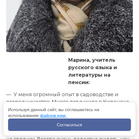
Марина, учитель
русского языка и
литературы на
пенсии:
— У меня огромный опыт в садоводстве и
огородничестве. Много лет я жила в Киренске,
и там были мои главные дачные дела. Обычно
Используя данный сайт, вы соглашаетесь на
использование
файлов куки.
в феврале я начинала сажать баклажаны,
перцы, а потом уже, примерно в марте-апреле,
Согласиться
томаты. А дальше уже что-то в теплице, что-то