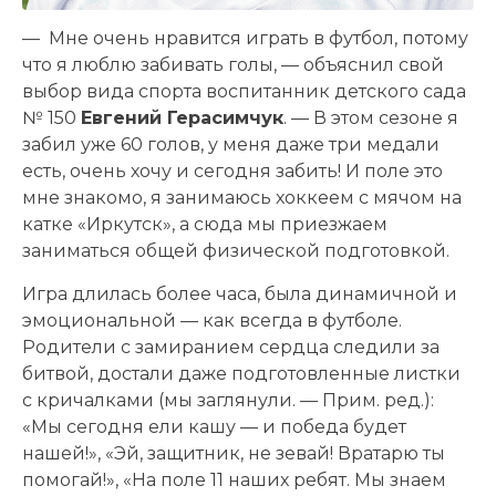
— Мне очень нравится играть в футбол, потому
что я люблю забивать голы, — объяснил свой
выбор вида спорта воспитанник детского сада
№ 150
Евгений Герасимчук
. — В этом сезоне я
забил уже 60 голов, у меня даже три медали
есть, очень хочу и сегодня забить! И поле это
мне знакомо, я занимаюсь хоккеем с мячом на
катке «Иркутск», а сюда мы приезжаем
заниматься общей физической подготовкой.
Игра длилась более часа, была динамичной и
эмоциональной — как всегда в футболе.
Родители с замиранием сердца следили за
битвой, достали даже подготовленные листки
с кричалками (мы заглянули. — Прим. ред.):
«Мы сегодня ели кашу — и победа будет
нашей!», «Эй, защитник, не зевай! Вратарю ты
помогай!», «На поле 11 наших ребят. Мы знаем