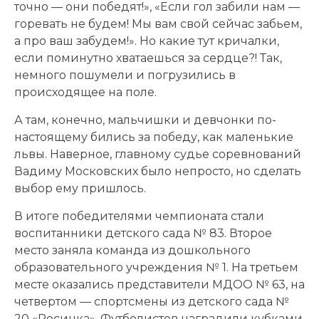
точно — они победят!», «Если гол забили нам —
горевать не будем! Мы вам свой сейчас забьем,
а про ваш забудем!». Но какие тут кричалки,
если поминутно хватаешься за сердце?! Так,
немного пошумели и погрузились в
происходящее на поле.
А там, конечно, мальчишки и девчонки по-
настоящему бились за победу, как маленькие
львы. Наверное, главному судье соревнований
Вадиму Московских было непросто, но сделать
выбор ему пришлось.
В итоге победителями чемпионата стали
воспитанники детского сада № 83. Второе
место заняла команда из дошкольного
образовательного учреждения № 1. На третьем
месте оказались представители МДОО № 63, на
четвертом — спортсмены из детского сада №
20 «Росинка». Футболистов наградили кубками