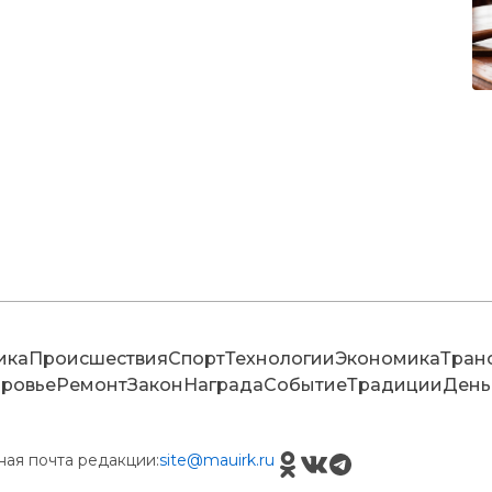
ика
Происшествия
Спорт
Технологии
Экономика
Тран
ровье
Ремонт
Закон
Награда
Событие
Традиции
День
ная почта редакции:
site@mauirk.ru