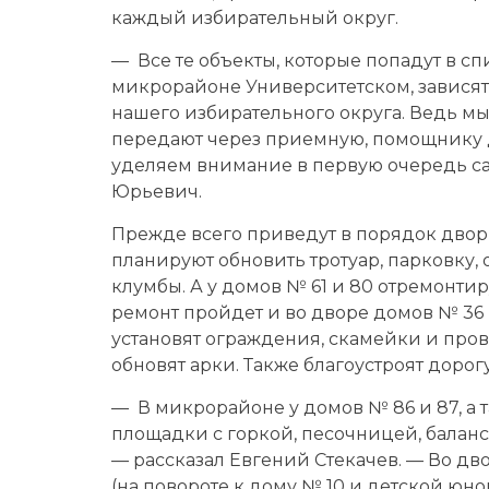
каждый избирательный округ.
— Все те объекты, которые попадут в сп
микрорайоне Университетском, зависят
нашего избирательного округа. Ведь м
передают через приемную, помощнику д
уделяем внимание в первую очередь с
Юрьевич.
Прежде всего приведут в порядок двор
планируют обновить тротуар, парковку,
клумбы. А у домов № 61 и 80 отремонти
ремонт пройдет и во дворе домов № 36 и 
установят ограждения, скамейки и провед
обновят арки. Также благоустроят дорогу
— В микрорайоне у домов № 86 и 87, а 
площадки с горкой, песочницей, балан
— рассказал Евгений Стекачев. — Во дв
(на повороте к дому № 10 и детской ю