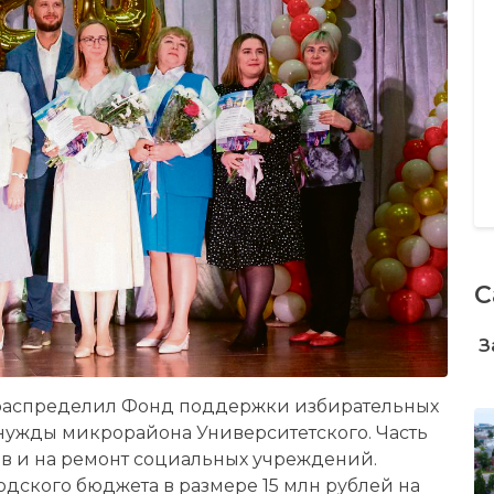
С
З
 распределил Фонд поддержки избирательных
 нужды микрорайона Университетского. Часть
ов и на ремонт социальных учреждений.
дского бюджета в размере 15 млн рублей на