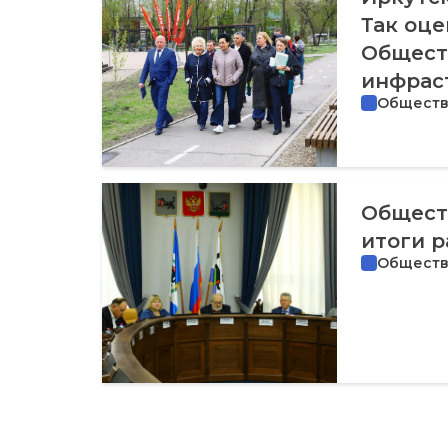
Так оц
Общест
инфрас
Общест
Общест
итоги р
Общест