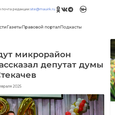
 почта редакции:
site@mauirk.ru
сти
Газеты
Правовой портал
Подкасты
дут микрорайон
ассказал депутат думы
Стекачев
февраля 2025