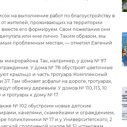
исок на выполнение работ по благоустройству в
 от жителей, проживающих на территории
ы вместе его формируем. Свои пожелания они
епутата или мне лично. Таким образом, мы
амым проблемным местам, — отметил Евгений
ы микрорайона. Так, например, у дома № 97
 ограждение. У дома № 78 обустроят цветочные
руют крыльцо и часть тротуара. Комплексный
37. Там обновят асфальт на дороге, тротуарах,
ут обрезку деревьев. У домов № 110, 113, 10
 и тротуары к дому № 17.
также № 102 обустроим новые детские
сирами, качелями, скамейками и ограждением,
оре поликлиники № 17 и у Университетского, 2
ношеской спортивной школе № 5) установим