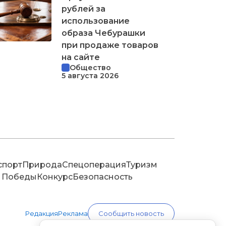
рублей за
использование
образа Чебурашки
при продаже товаров
на сайте
Общество
5 августа 2026
спорт
Природа
Спецоперация
Туризм
 Победы
Конкурс
Безопасность
Редакция
Реклама
Сообщить новость