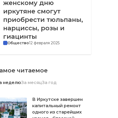
женскому дню
иркутяне смогут
приобрести тюльпаны,
нарциссы, розы и
гиацинты
Общество
12 февраля 2025
амое читаемое
а неделю
За месяц
За год
В Иркутске завершен
капитальный ремонт
одного из старейших