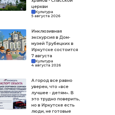
храмов - Спасской
церкви
Культура
5 августа 2026
Инклюзивная
экскурсия в Дом-
музей Трубецких в
Иркутске состоится
7 августа
Культура
4 августа 2026
А город все равно
уверен, что «все
лучшее - детям». В
это трудно поверить,
но в Иркутске есть
люди, не готовые