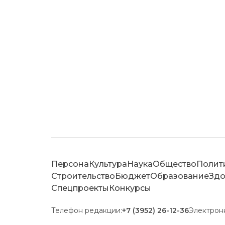
Персона
Культура
Наука
Общество
Полит
Строительство
Бюджет
Образование
Здо
Спецпроекты
Конкурсы
Телефон редакции:
+7 (3952) 26-12-36
Электрон