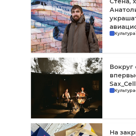
Стена, 
Анатол
украшат
авиаци
Культура
Вокруг 
впервы
Sax_Cel
Культура
На зак