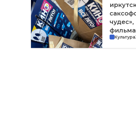
иркутск
саксофо
чудес»,
фильма 
Культура