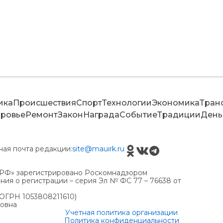
ика
Происшествия
Спорт
Технологии
Экономика
Тран
ровье
Ремонт
Закон
Награда
Событие
Традиции
День
ная почта редакции:
site@mauirk.ru
РФ» зарегистрировано Роскомнадзором
ия о регистрации – серия Эл № ФС 77 – 76638 от
(ОГРН 1053808211610)
ровна
Учетная политика организации
Политика конфиденциальности