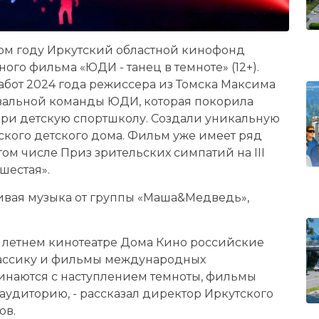
том году Иркутский областной кинофонд
ого фильма «ЮДИ - танец в темноте» (12+).
абот 2024 года режиссера из Томска Максима
вальной команды ЮДИ, которая покорила
ири детскую спортшколу. Создали уникальную
ского детского дома. Фильм уже имеет ряд
ом числе Приз зрительских симпатий на III
шестая».
ивая музыка от группы «Маша&Медведь»,
в летнем кинотеатре Дома Кино российские
лассику и фильмы международных
инаются с наступлением темноты, фильмы
аудиторию, - рассказал директор Иркутского
ов.