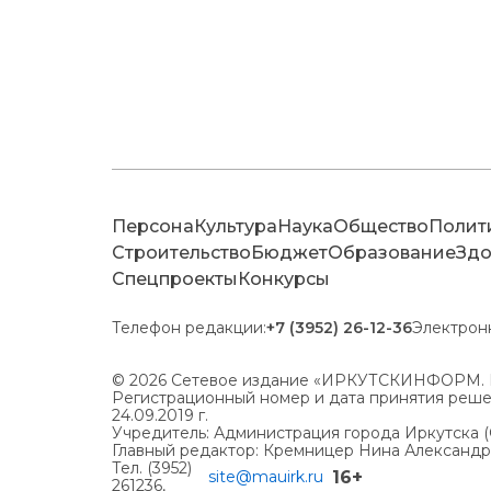
Персона
Культура
Наука
Общество
Полит
Строительство
Бюджет
Образование
Здо
Спецпроекты
Конкурсы
Телефон редакции:
+7 (3952) 26-12-36
Электрон
© 2026 Сетевое издание «ИРКУТСКИНФОРМ. 
Регистрационный номер и дата принятия решен
24.09.2019 г.
Учредитель: Администрация города Иркутска 
Главный редактор: Кремницер Нина Александ
Тел. (3952)
16+
site@mauirk.ru
261236,