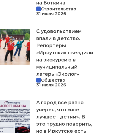
на Боткина
Строительство
31 июля 2026
С удовольствием
впали в детство.
Репортеры
«Иркутска» съездили
на экскурсию в
муниципальный
лагерь «Эколог»
Общество
31 июля 2026
А город все равно
уверен, что «все
лучшее - детям». В
это трудно поверить,
но в Иркутске есть