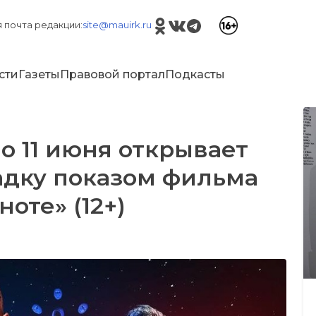
 почта редакции:
site@mauirk.ru
сти
Газеты
Правовой портал
Подкасты
о 11 июня открывает
дку показом фильма
оте» (12+)