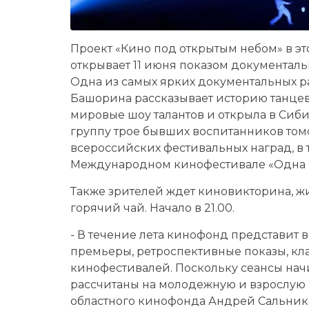
Проект «Кино под открытым небом» в э
открывает 11 июня показом документальн
Одна из самых ярких документальных р
Башорина рассказывает историю танце
мировые шоу талантов и открыла в Сиб
группу трое бывших воспитанников том
всероссийских фестивальных наград, в т
Международном кинофестивале «Одна 
Также зрителей ждет киновикторина, ж
горячий чай. Начало в 21.00.
- В течение лета кинофонд представит 
премьеры, ретроспективные показы, к
кинофестивалей. Поскольку сеансы нач
рассчитаны на молодежную и взрослую 
областного кинофонда Андрей Сальник