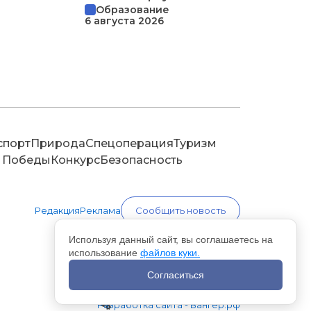
Образование
6 августа 2026
спорт
Природа
Спецоперация
Туризм
 Победы
Конкурс
Безопасность
Редакция
Реклама
Сообщить новость
Используя данный сайт, вы соглашаетесь на
использование
файлов куки.
Согласиться
Разработка сайта - Вангер.рф