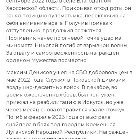
сентябре 2022 года в селе Благодатном
Херсонской области. Прикрывая отход роты, он
занял позицию пулеметчика, переключив на
себя внимание врага. Получив приказ к
отступлению, продолжил сражаться.
Противник нанес по огневой точке удар из
миномета. Николай погиб от взрывной волны.
За отвагу и самоотверженность награжден
орденом Мужества посмертно.
Максим Денисов ушел на СВО добровольцем в
мае 2022 года. Служил в Псковской дивизии
воздушно-десантных войск. В декабре, во
время ожесточенных боев, был контужен,
приехал на реабилитацию в Иркутск, но уже
через месяц снова отправился «за ленточку».
Погиб в феврале 2023 года от выстрела
снайпера в боях под городом Кременная
Луганской Народной Республики. Награжден