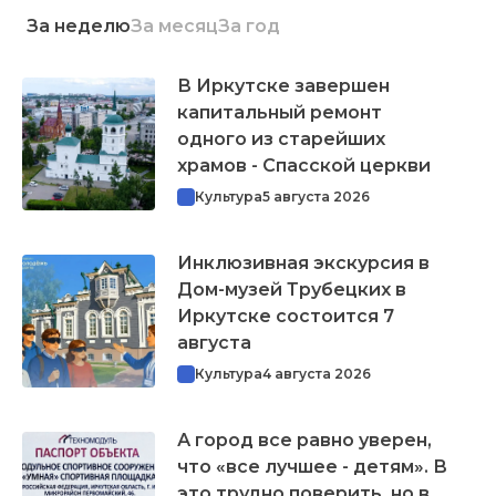
За неделю
За месяц
За год
В Иркутске завершен
капитальный ремонт
одного из старейших
храмов - Спасской церкви
Культура
5 августа 2026
Инклюзивная экскурсия в
Дом-музей Трубецких в
Иркутске состоится 7
августа
Культура
4 августа 2026
А город все равно уверен,
что «все лучшее - детям». В
это трудно поверить, но в