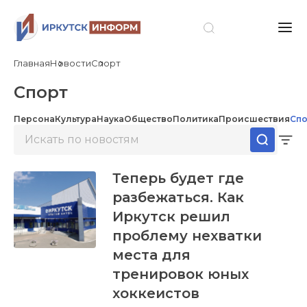
Главная
Новости
Спорт
Спорт
Персона
Культура
Наука
Общество
Политика
Происшествия
Спо
Теперь будет где
разбежаться. Как
Иркутск решил
проблему нехватки
места для
тренировок юных
хоккеистов