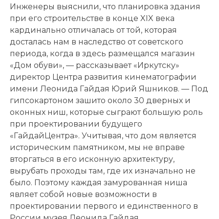
Инженеры выяснили, что планировка здания
при его строительстве в конце XIX века
кардинально отличалась от той, которая
досталась нам в наследство от советского
периода, когда в здесь размещался магазин
«Дом обуви», — рассказывает «Иркутску»
директор Центра развития кинематографии
имени Леонида Гайдая Юрий Яшников. — Под
гипсокартоном зашито около 30 дверных и
оконных ниш, которые сыграют большую роль
при проектировании будущего
«ГайдайЦентра». Учитывая, что дом является
историческим памятником, мы не вправе
вторгаться в его исконную архитектуру,
вырубать проходы там, где их изначально не
было. Поэтому каждая замурованная ниша
являет собой новые возможности в
проектировании первого и единственного в
России музея Леонида Гайдая.