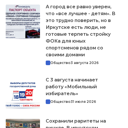
А город все равно уверен,
что «все лучшее - детям». В
это трудно поверить, но в
Иркутске есть люди, не
готовые терпеть стройку
ФОКа для юных
спортсменов рядом со
своими домами
Общество
3 августа 2026
С 3 августа начинает
работу «Мобильный
избиратель»
Общество
31 июля 2026
Сохранили раритеты на
виниле. В иркутском