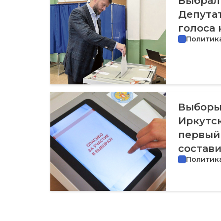
Выбрали
Депута
голоса 
Политик
Выборы
Иркутск
первый 
состави
Политик