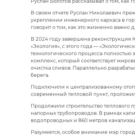
Руслан Болотов рассказывал о том, как г
В своем отчете Руслан Николаевич пре
укреплении инженерного каркаса в город
говорит о том, как это жизненно важно д
В 2024 году завершена реконструкция 
«Экология», с этого года — «Экологичес
технологического процесса полностью
комплекс, который соответствует миров
очистка сливов. Параллельно разрабат
берега.
Подключили к централизованному отоп
современный тепловой пункт, проложили
Продолжили строительство теплового л
напорных трубопроводов. В рамках кап
водопроводных и 860 метров канализац
Разумеется, особое внимание мэр город