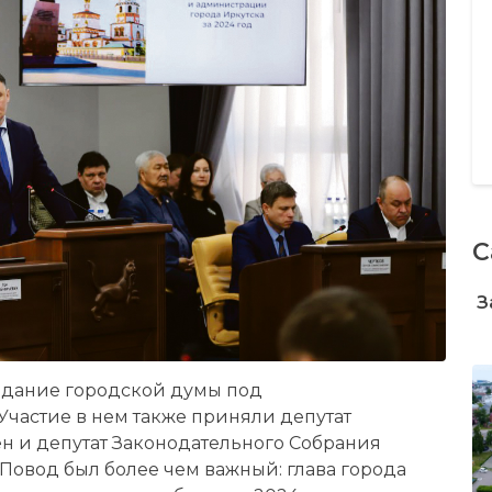
С
З
седание городской думы под
Участие в нем также приняли депутат
н и депутат Законодательного Собрания
Повод был более чем важный: глава города