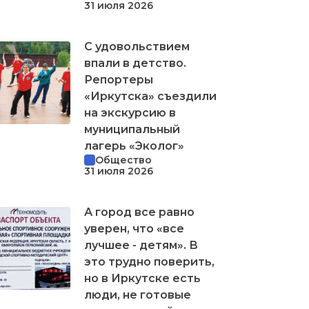
31 июля 2026
С удовольствием
впали в детство.
Репортеры
«Иркутска» съездили
на экскурсию в
муниципальный
лагерь «Эколог»
Общество
31 июля 2026
А город все равно
уверен, что «все
лучшее - детям». В
это трудно поверить,
но в Иркутске есть
люди, не готовые