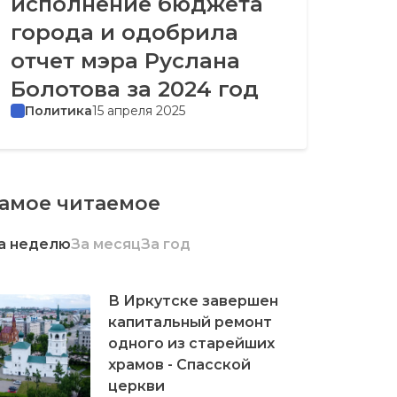
исполнение бюджета
города и одобрила
отчет мэра Руслана
Болотова за 2024 год
Политика
15 апреля 2025
амое читаемое
а неделю
За месяц
За год
В Иркутске завершен
капитальный ремонт
одного из старейших
храмов - Спасской
церкви