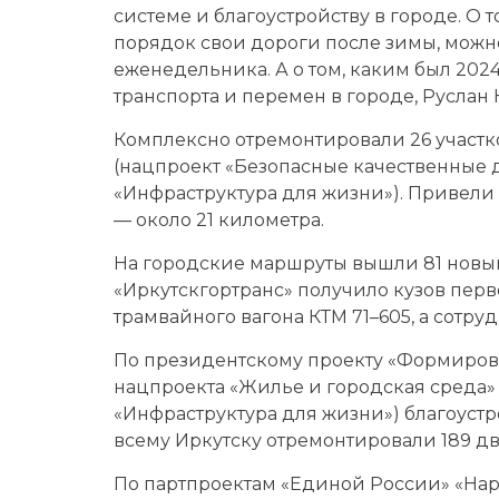
системе и благоустройству в городе. О 
порядок свои дороги после зимы, можно у
еженедельника. А о том, каким был 202
транспорта и перемен в городе, Руслан
Комплексно отремонтировали 26 участк
(нацпроект «Безо­пасные качественные д
«Инфраструктура для жизни»). Привели 
— около 21 километра.
На городские маршруты вышли 81 новый 
«Иркутскгортранс» получило кузов пе
трамвайного вагона КТМ 71–605, а сотр
По президентскому проекту «Формиров
нацпроекта «Жилье и городская среда» (
«Инфраструктура для жизни») благоустро
всему Иркутску отремонтировали 189 дв
По партпроектам «Единой России» «На