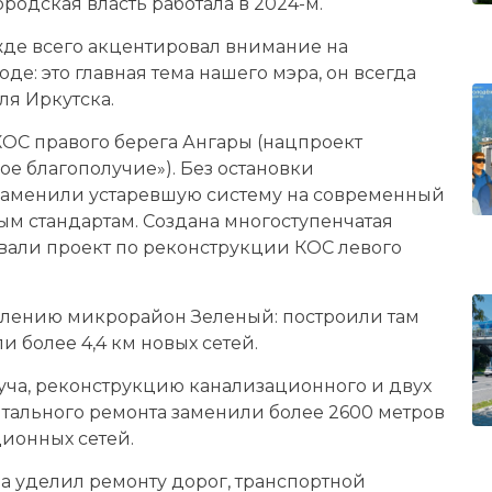
ородская власть работала в 2024-м.
жде всего акцентировал внимание на
е: это главная тема нашего мэра, он всегда
ля Иркутска.
КОС правого берега Ангары (нацпроект
кое благополучие»). Без остановки
 заменили устаревшую систему на современный
ым стандартам. Создана многоступенчатая
ывали проект по реконструкции КОС левого
лению микрорайон Зеленый: построили там
 более 4,4 км новых сетей.
уча, реконструкцию канализационного и двух
итального ремонта заменили более 2600 метров
ионных сетей.
а уделил ремонту дорог, транспортной