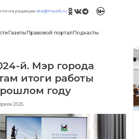
 почта редакции:
site@mauirk.ru
сти
Газеты
Правовой портал
Подкасты
024-й. Мэр города
там итоги работы
прошлом году
апреля 2025