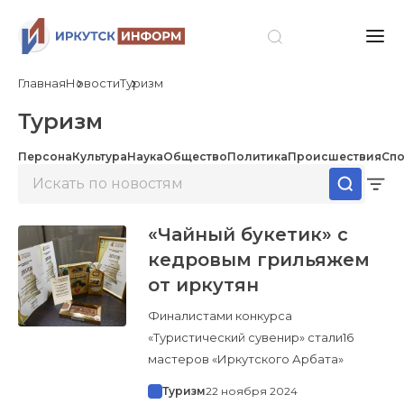
Главная
Новости
Туризм
Туризм
Персона
Культура
Наука
Общество
Политика
Происшествия
Спо
«Чайный букетик» с
кедровым грильяжем
от иркутян
Финалистами конкурса
«Туристический сувенир» стали16
мастеров «Иркутского Арбата»
Туризм
22 ноября 2024