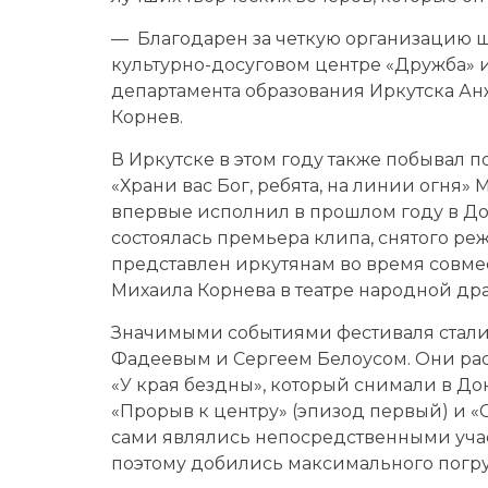
— Благодарен за четкую организацию 
культурно-досуговом центре «Дружба» 
департамента образования Иркутска Ан
Корнев.
В Иркутске в этом году также побывал п
«Храни вас Бог, ребята, на линии огня»
впервые исполнил в прошлом году в Дон
состоялась премьера клипа, снятого р
представлен иркутянам во время совм
Михаила Корнева в театре народной дра
Значимыми событиями фестиваля стали
Фадеевым и Сергеем Белоусом. Они рас
«У края бездны», который снимали в До
«Прорыв к центру» (эпизод первый) и «
сами являлись непосредственными уча
поэтому добились максимального погру