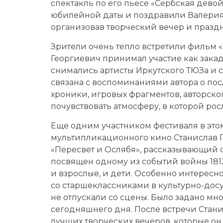
спектакль по его пьесе «Сербская дево
юбилейной даты и поздравили Валерия
организовав творческий вечер и празд
Зрители очень тепло встретили фильм «
Георгиевич принимал участие как зака
снимались артисты Иркутского ТЮЗа и с
связана с воспоминаниями автора о пос
хроники, игровых фрагментов, авторског
почувствовать атмосферу, в которой рос
Еще одним участником фестиваля в этом
мультипликационного кино Станислав 
«Пересвет и Ослябя», рассказывающий о
посвящен одному из событий войны 181
и взрослые, и дети. Особенно интересн
со старшеклассниками в культурно-дос
не отпускали со сцены. Было задано мн
сегодняшнего дня. После встречи Стани
лучших творческих вечеров, которые он