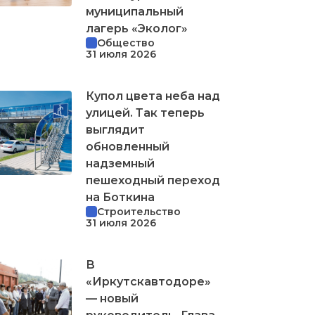
муниципальный
лагерь «Эколог»
Общество
31 июля 2026
Купол цвета неба над
улицей. Так теперь
выглядит
обновленный
надземный
пешеходный переход
на Боткина
Строительство
31 июля 2026
В
«Иркутскавтодоре»
— новый