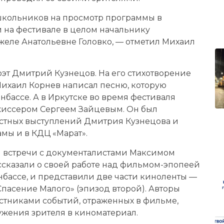
школьников на просмотр программы в
и на фестивале в целом начальнику
желе Анатольевне Головко, — отметил Михаил
оэт Дмитрий Кузнецов. На его стихотворение
 Михаил Корнев написал песню, которую
бассе. А в Иркутске во время фестиваля
ежиссером Сергеем Зайцевым. Он был
естных выступлений Дмитрия Кузнецова и
мы и в КДЦ «Марат».
 встречи с документалистами Максимом
сказали о своей работе над фильмом-эпопеей
нбассе, и представили две части киноленты —
Спасение Малого» (эпизод второй). Авторы
стниками событий, отраженных в фильме,
жения зрителя в киноматериал.