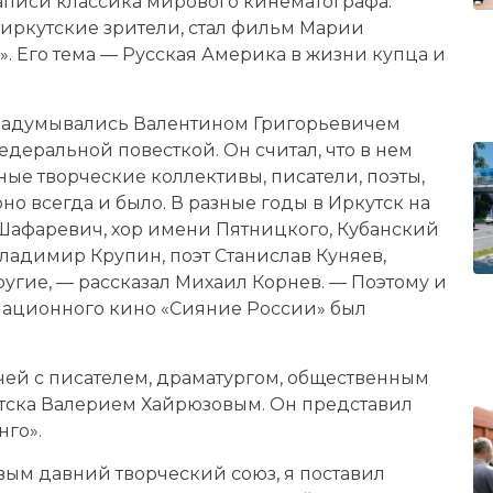
аписи классика мирового кинематографа.
 иркутские зрители, стал фильм Марии
 Его тема — Русская Америка в жизни купца и
 задумывались Валентином Григорьевичем
деральной повесткой. Он считал, что в нем
ные творческие коллективы, писатели, поэты,
но всегда и было. В разные годы в Иркутск на
Шафаревич, хор имени Пятницкого, Кубанский
Владимир Крупин, поэт Станислав Куняев,
угие, — рассказал Михаил Корнев. — Поэтому и
мационного кино «Сияние России» был
чей с писателем, драматургом, общественным
тска Валерием Хайрюзовым. Он представил
нго».
вым давний творческий союз, я поставил