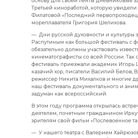
основу для своей ленты дневниковые з
Третьей киноработой, которую увидели
Филатовой «Последний первопроходец».
мореплавателя Григория Шелихова.
— Дни русской духовности и культуры
Распутиным как большой фестиваль с фе
обязательно должны участвовать извест
кинематографисты со всей России. Так о
фестиваль приезжали академик Игорь 
казачий хор, писатели Василий Белов, 
режиссер Никита Михалков и многие др
наш фестиваль документального и ани
задуман как всероссийский.
В этом году программа открылась встре
деятелем, почетным гражданином Ирку
зрителям свой фильм «Послевоенное та
— У нашего театра с Валерием Хайрюзо