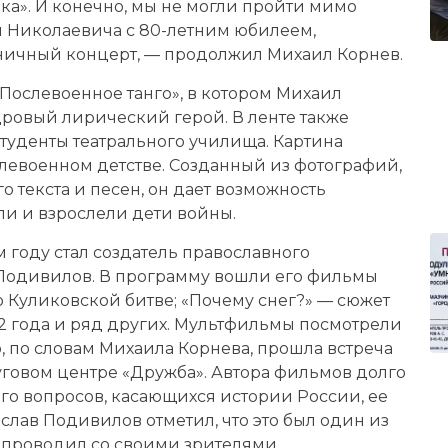
йка». И конечно, мы не могли пройти мимо
 Николаевича с 80-летним юбилеем,
ничный концерт, — продолжил Михаил Корнев.
Послевоенное танго», в котором Михаил
дровый лирический герой. В ленте также
туденты театрального училища. Картина
левоенном детстве. Созданный из фотографий,
о текста и песен, он дает возможность
ли и взрослели дети войны.
 году стал создатель православного
Подивилов. В программу вошли его фильмы
 Куликовской битве; «Почему снег?» — сюжет
2 года и ряд других. Мультфильмы посмотрели
о, по словам Михаила Корнева, прошла встреча
уговом центре «Дружба». Автора фильмов долго
ого вопросов, касающихся истории России, ее
слав Подивилов отметил, что это был один из
 проводил со своими зрителями.