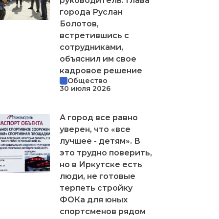
руководитель. Глава
города Руслан
Болотов,
встретившись с
сотрудниками,
объяснил им свое
кадровое решение
Общество
30 июля 2026
А город все равно
уверен, что «все
лучшее - детям». В
это трудно поверить,
но в Иркутске есть
люди, не готовые
терпеть стройку
ФОКа для юных
спортсменов рядом