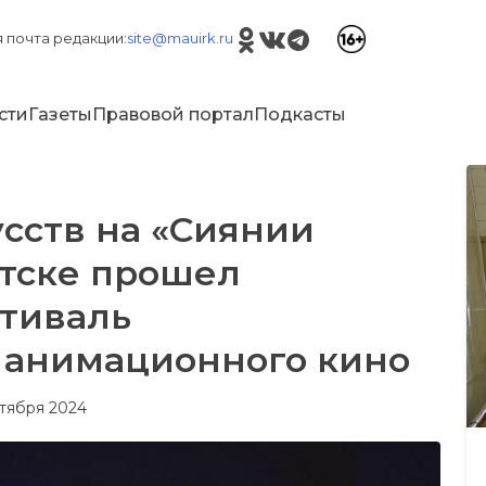
 почта редакции:
site@mauirk.ru
сти
Газеты
Правовой портал
Подкасты
сств на «Сиянии
утске прошел
тиваль
 анимационного кино
ктября 2024