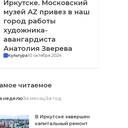
Иркутске. Московский
музей AZ привез в наш
город работы
художника-
авангардиста
Анатолия Зверева
Культура
10 октября 2024
амое читаемое
а неделю
За месяц
За год
В Иркутске завершен
капитальный ремонт