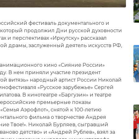
ероссийский фестиваль документального и
 который продолжил Дни русской духовности
огах и перспективах «Иркутску» рассказал
ной драмы, заслуженный деятель искусств РФ,
 анимационного кино «Сияние России»
ду. В нем приняли участие президент
ой витязь» народный артист России Николай
инофестиваля «Русское зарубежье» Сергей
атова. В кинотеатре «Баргузин» и театре
сероссийские премьерные показы
Семья Аэрофлот», снятой к 100-летию
нтального фильма о творчестве Андрея
ние Твое!». Николай Бурляев, сыгравший
аново детство» и «Андрей Рублев», взял за