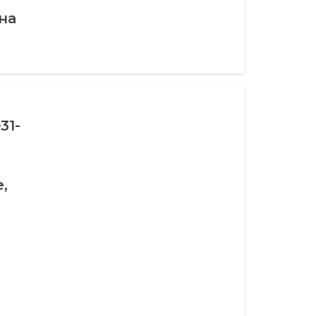
на
31-
,