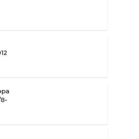
12
эра
/8-