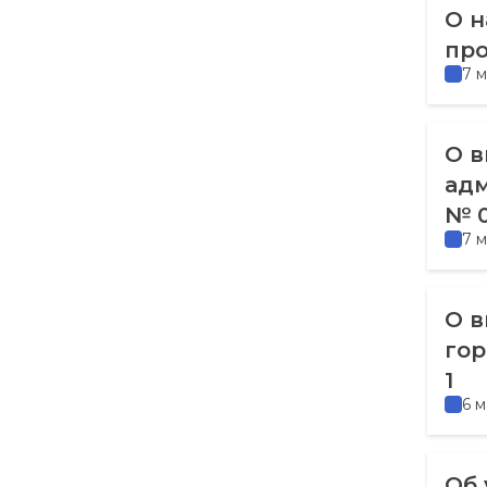
О н
пр
7 м
О в
адм
№ 0
7 м
О в
гор
1
6 м
Об