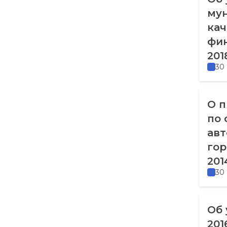
му
ка
фин
201
30
О 
по 
авт
гор
201
30
Об 
201