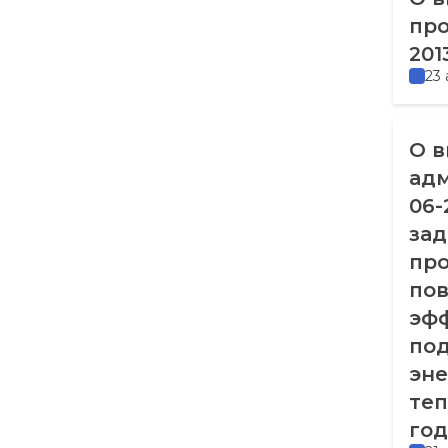
про
201
23
О в
адм
06-
зад
про
пов
эфф
по
эне
теп
год