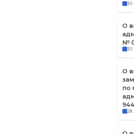
30
О в
адм
№ 0
30
О в
зам
по 
адм
944
28
О в