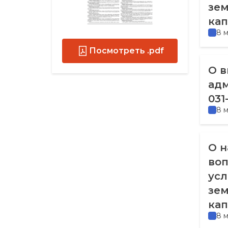
зем
кап
8 
Посмотреть .pdf
О в
адм
031
8 
О н
воп
усл
зем
кап
8 