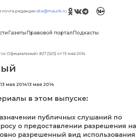
 почта редакции:
site@mauirk.ru
сти
Газеты
Правовой портал
Подкасты
ск Официальный» #27 (525) от 13 мая 2014
ный
13 мая 2014
13 мая 2014
риалы в этом выпуске:
азначении публичных слушаний по
росу о предоставлении разрешения на
овно разрешенный вид использования