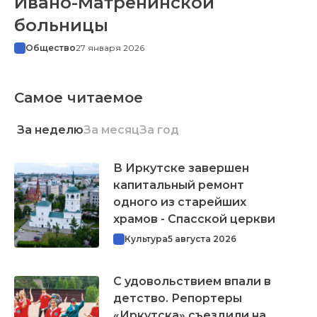
Ивано-Матренинской
больницы
Общество
27 января 2026
Самое читаемое
За неделю
За месяц
За год
В Иркутске завершен
капитальный ремонт
одного из старейших
храмов - Спасской церкви
Культура
5 августа 2026
С удовольствием впали в
детство. Репортеры
«Иркутска» съездили на