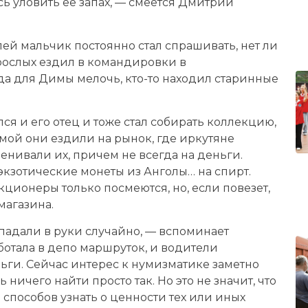
ясь уловить ее запах, — смеется Дмитрий
лей мальчик постоянно стал спрашивать, нет ли
зрослых ездил в командировки в
да для Димы мелочь, кто-то находил старинные
ся и его отец и тоже стал собирать коллекцию,
имой они ездили на рынок, где иркутяне
нивали их, причем не всегда на деньги.
зотические монеты из Анголы… на спирт.
ционеры только посмеются, но, если повезет,
магазина.
адали в руки случайно, — вспоминает
отала в депо маршруток, и водители
ги. Сейчас интерес к нумизматике заметно
 ничего найти просто так. Но это не значит, что
 способов узнать о ценности тех или иных