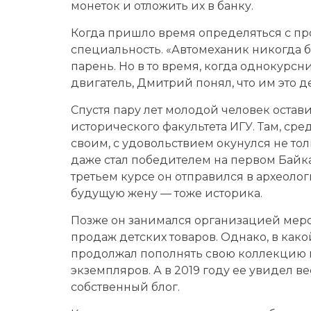
монеток и отложить их в банку.
Когда пришло время определяться с п
специальность. «Автомеханик никогда бе
парень. Но в то время, когда однокур
двигатель, Дмитрий понял, что им это д
Спустя пару лет молодой человек остави
исторического факультета ИГУ. Там, ср
своим, с удовольствием окунулся не тольк
даже стал победителем на первом Байка
третьем курсе он отправился в археоло
будущую жену — тоже историка.
Позже он занимался организацией меро
продаж детских товаров. Однако, в како
продолжал пополнять свою коллекцию м
экземпляров. А в 2019 году ее увидел 
собственный блог.