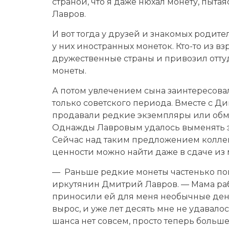
страной, что я даже нюхал монету, пыта
Лавров.
И вот тогда у друзей и знакомых родите
у них иностранных монеток. Кто-то из в
дружественные страны и привозил отту
монеты.
А потом увлечением сына заинтересовал
только советского периода. Вместе с Д
продавали редкие экземпляры или обме
Однажды Лавровым удалось выменять эк
Сейчас над таким предложением коллек
ценности можно найти даже в сдаче из 
— Раньше редкие монеты частенько поп
иркутянин Дмитрий Лавров. — Мама раб
приносили ей для меня необычные день
вырос, и уже лет десять мне не удавалось
шанса нет совсем, просто теперь больше