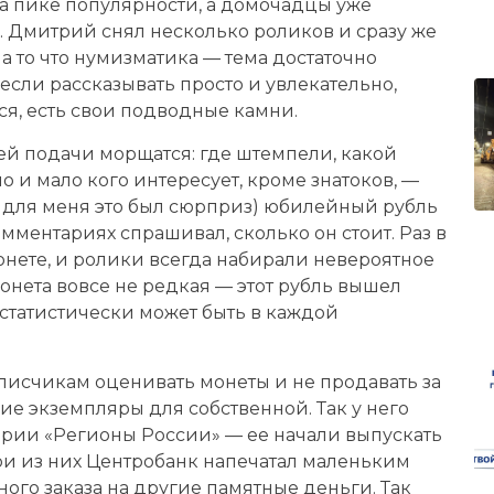
на пике популярности, а домочадцы уже
. Дмитрий снял несколько роликов и сразу же
а то что нумизматика — тема достаточно
сли рассказывать просто и увлекательно,
тся, есть свои подводные камни.
й подачи морщатся: где штемпели, какой
но и мало кого интересует, кроме знатоков, —
и для меня это был сюрприз) юбилейный рубль
мментариях спрашивал, сколько он стоит. Раз в
онете, и ролики всегда набирали невероятное
онета вовсе не редкая — этот рубль вышел
статистически может быть в каждой
писчикам оценивать монеты и не продавать за
ие экземпляры для собственной. Так у него
ерии «Регионы России» — ее начали выпускать
Три из них Центробанк напечатал маленьким
ного заказа на другие памятные деньги. Так