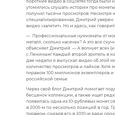
Короткие видео в соцсетях тогда были 
утомились слушать истории про монеты
получил тысячи просмотров. Несмотря н
специализированная, Дмитрий уверен: е
видео «залетит». Но и здесь, как говори
— Профессиональные нумизматы от мое
металл, сколько насечек? А это все скуч
объясняет Дмитрий. — А волнует всех (
с Лениным! Каждый второй зритель в ко
две недели я выпускал видео об этой м
количество просмотров и лайков. Хотя м
тиражом 100 миллионов экземпляров и 
российской семье.
Через свой блог Дмитрий помогает под
бесценок коллекции, а также ищет редк
появилась одна из 10-рублевых монет с
в 2005-м по несколько позиций в год. 
тиражом, снизив его в 2010-м ради сроч