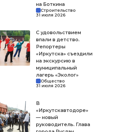
на Боткина
Строительство
31 июля 2026
С удовольствием
впали в детство.
Репортеры
«Иркутска» съездили
на экскурсию в
муниципальный
лагерь «Эколог»
Общество
31 июля 2026
В
«Иркутскавтодоре»
— новый
руководитель. Глава
города Руслан