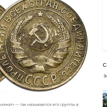
С
З
измат» — так называются его группы в