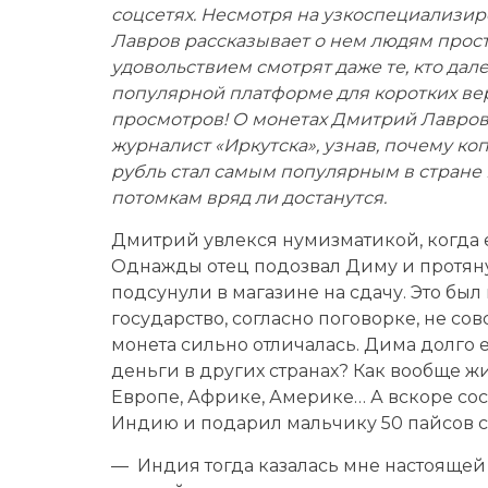
соцсетях. Несмотря на узкоспециализи
Лавров рассказывает о нем людям просто
удовольствием смотрят даже те, кто дале
популярной платформе для коротких ве
просмотров! О монетах Дмитрий Лавров 
журналист «Иркутска», узнав, почему коп
рубль стал самым популярным в стране
потомкам вряд ли достанутся.
Дмитрий увлекся нумизматикой, когда ем
Однажды отец подозвал Диму и протянул
подсунули в магазине на сдачу. Это был
государство, согласно поговорке, не со
монета сильно отличалась. Дима долго е
деньги в других странах? Как вообще жи
Европе, Африке, Америке… А вскоре со
Индию и подарил мальчику 50 пайсов с
— Индия тогда казалась мне настоящей