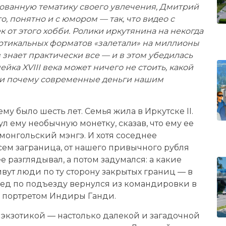
рованную тематику своего увлечения, Дмитрий
, понятно и с юмором — так, что видео с
к от этого хобби. Ролики иркутянина на некогда
ртикальных форматов «залетали» на миллионы
знает практически все — и в этом убедилась
ейка XVIII века может ничего не стоить, какой
 и почему современные деньги нашим
у было шесть лет. Семья жила в Иркутске II.
 ему необычную монетку, сказав, что ему ее
 монгольский мэнгэ. И хотя соседнее
всем заграница, от нашего привычного рубля
е разглядывал, а потом задумался: а какие
вут люди по ту сторону закрытых границ — в
сед по подъезду вернулся из командировки в
 портретом Индиры Ганди.
 экзотикой — настолько далекой и загадочной