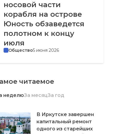
носовой части
корабля на острове
Юность обзаведется
полотном к концу
июля
Общество
5 июня 2026
амое читаемое
а неделю
За месяц
За год
В Иркутске завершен
капитальный ремонт
одного из старейших