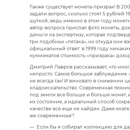
Также существует монета-призрак! В 20
задали вопрос, сколько стоят 5 рублей 1
шуткой, ведь именно в этом году моне
автор вопроса прислал фото монеты, док
деньги на экспертизу, которая подтвер
три подобных «пятака», но откуда они в
официальный ответ: в 1999 году никаких
нумизматов стоимость «призрака» доход
Дмитрий Лавров рассказывает, что иног
непросто. Самое большое заблуждение —
не всегда так! И виновато в снижении 
кладоискательство. Современная техник
под земли все больше и больше монет, и
их состояние, а идеальный способ сохр
качестве все еще не найден. Даже екат
же современные?
— Если бы я собирал коллекцию для дал