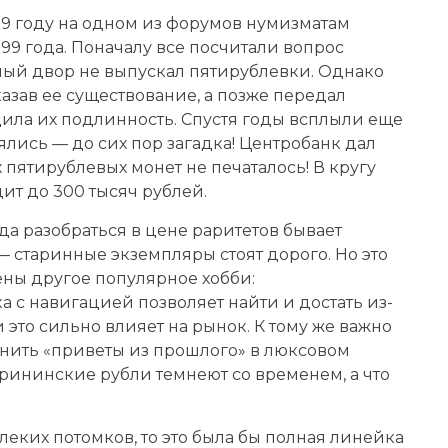
09 году на одном из форумов нумизматам
999 года. Поначалу все посчитали вопрос
тный двор не выпускал пятирублевки. Однако
азав ее существование, а позже передал
дила их подлинность. Спустя годы всплыли еще
зялись — до сих пор загадка! Центробанк дал
 пятирублевых монет не печаталось! В кругу
ит до 300 тысяч рублей.
да разобраться в цене раритетов бывает
 старинные экземпляры стоят дорого. Но это
цены другое популярное хобби:
а с навигацией позволяет найти и достать из-
 это сильно влияет на рынок. К тому же важно
анить «приветы из прошлого» в люксовом
ерининские рубли темнеют со временем, а что
еких потомков, то это была бы полная линейка