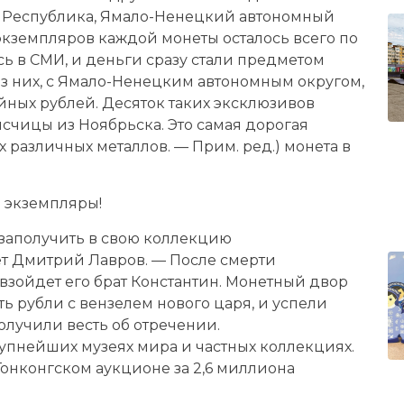
 Республика, Ямало-Ненецкий автономный
 экземпляров каждой монеты осталось всего по
сь в СМИ, и деньги сразу стали предметом
из них, с Ямало-Ненецким автономным округом,
йных рублей. Десяток таких эксклюзивов
счицы из Ноябрьска. Это самая дорогая
 различных металлов. — Прим. ред.) монета в
 экземпляры!
заполучить в свою коллекцию
ет Дмитрий Лавров. — После смерти
 взойдет его брат Константин. Монетный двор
ть рубли с вензелем нового царя, и успели
получили весть об отречении.
рупнейших музеях мира и частных коллекциях.
Гонконгском аукционе за 2,6 миллиона