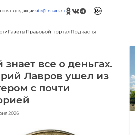
 почта редакции:
site@mauirk.ru
сти
Газеты
Правовой портал
Подкасты
 знает все о деньгах.
рий Лавров ушел из
гером с почти
орией
июня 2026