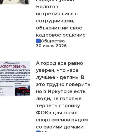
Болотов,
встретившись с
сотрудниками,
объяснил им свое
кадровое решение
Общество
30 июля 2026
А город все равно
уверен, что «все
лучшее - детям». В
это трудно поверить,
но в Иркутске есть
люди, не готовые
терпеть стройку
ФОКа для юных
спортсменов рядом
со своими домами