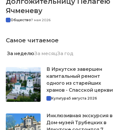
долгожительницу Пелагею
Ячменеву
Общество
7 мая 2026
Самое читаемое
За неделю
За месяц
За год
В Иркутске завершен
капитальный ремонт
одного из старейших
храмов - Спасской церкви
Культура
5 августа 2026
Инклюзивная экскурсия в
Дом-музей Трубецких в
Иркутске состоится 7