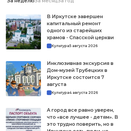
За неделю
За месяц
За год
В Иркутске завершен
капитальный ремонт
одного из старейших
храмов - Спасской церкви
Культура
5 августа 2026
Инклюзивная экскурсия в
Дом-музей Трубецких в
Иркутске состоится 7
августа
Культура
4 августа 2026
А город все равно уверен,
что «все лучшее - детям». В
это трудно поверить, но в