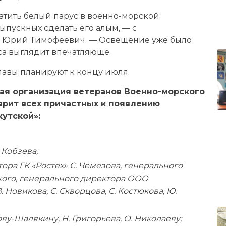
тить белый парус в военно-морской
ыпускных сделать его алым, — с
и Юрий Тимофеевич. — Освещение уже было
уса выглядит впечатляюще.
авы планируют к концу июля.
ая организация ветеранов Военно-морского
арит всех причастных к появлению
утской»:
 Кобзева;
ора ГК «Ростех» С. Чемезова, генерального
кого, генерального директора ООО
 Новикова, С. Скворцова, С. Костюкова, Ю.
ову-Шалякину, Н. Григорьева, О. Николаеву;