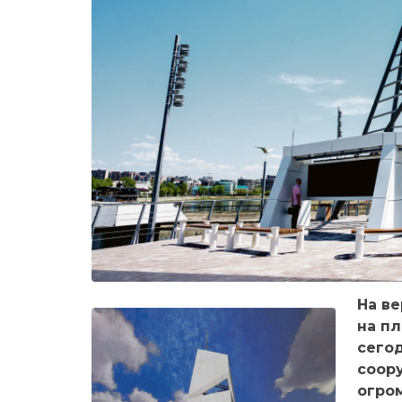
На в
на п
сегод
соор
огром