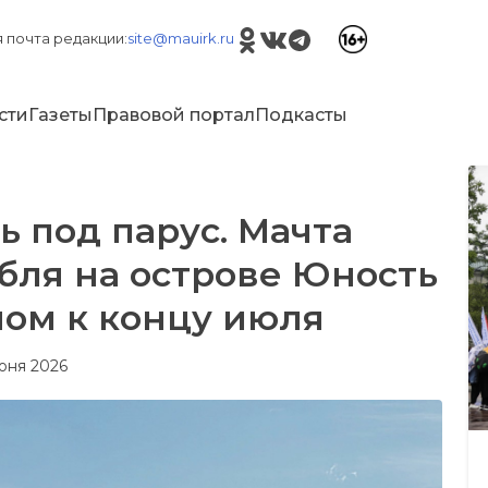
 почта редакции:
site@mauirk.ru
сти
Газеты
Правовой портал
Подкасты
ь под парус. Мачта
бля на острове Юность
ном к концу июля
июня 2026