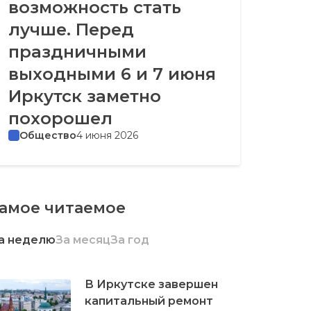
возможность стать
лучше. Перед
праздничными
выходными 6 и 7 июня
Иркутск заметно
похорошел
Общество
4 июня 2026
амое читаемое
а неделю
За месяц
За год
В Иркутске завершен
капитальный ремонт