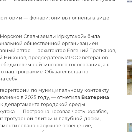
рритории — фонари: они выполнены в виде
Морской Славы земли Иркутской» была
иональной общественной организацией
лавный автор — архитектор Евгений Третьяков,
й Никонов, председатель ИРОО ветеранов
победителем рейтингового голосования, а в
по нацпрограмме. Обязательства по
на себя.
 территории по муниципальному контракту
олнено в 2025 году, — отметила
Екатерина
ик департамента городской среды
тска. — Построена носовая часть корабля,
з тротуарной плитки и палубной доски,
 смонтировано наружное освещение,