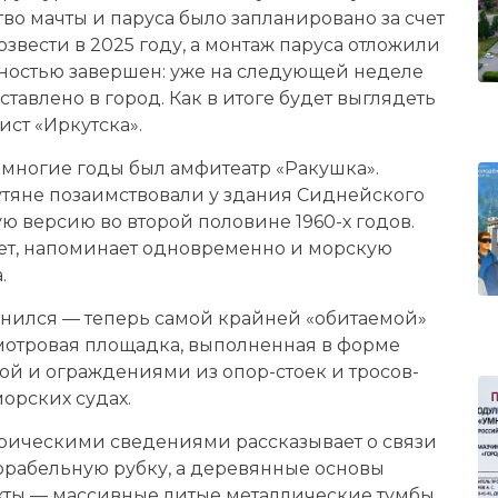
во мачты и паруса было запланировано за счет
звести в 2025 году, а монтаж паруса отложили
олностью завершен: уже на следующей неделе
ставлено в город. Как в итоге будет выглядеть
ст «Иркутска».
 многие годы был амфитеатр «Ракушка».
утяне позаимствовали у здания Сиднейского
ю версию во второй половине 1960-х годов.
вет, напоминает одновременно и морскую
.
нился — теперь самой крайней «обитаемой»
смотровая площадка, выполненная в форме
бой и ограждениями из опор-стоек и тросов-
морских судах.
рическими сведениями рассказывает о связи
корабельную рубку, а деревянные основы
ехты — массивные литые металлические тумбы