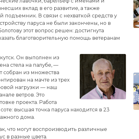
ческие лавочки, барельеф с именами и
несших вклад в его развитие, а также
подъемник. В связи с нехваткой средств у
тройству паруса не были закончены, но в
олотову этот вопрос решен: достигнута
оказать благотворительную помощь ветеранам
кутск. Он выполнен из
на стела на палубе, —
ет собран из множества
нтирован на мачте из трех
тровой нагрузки — наш
анале ветров. Это
товке проекта. Работа
соте: высшая точка паруса находится в 23
тажного дома.
к, что могут воспроизводить различные
с в разные цвета.