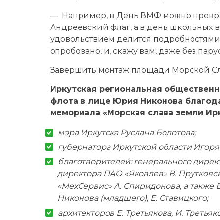
— Например, в День ВМФ можно превра
Андреевский флаг, а в день школьных в
удовольствием делится подробностям
опробовано, и, скажу вам, даже без пар
Завершить монтаж площади Морской Сл
Иркутская региональная общественн
флота в лице Юрия Никонова благод
мемориала «Морская слава земли Ирк
мэра Иркутска Руслана Болотова;
губернатора Иркутской области Игоря
благотворителей: генерального директ
директора ПАО «Яковлев» В. Прутковс
«МехСервис» А. Спиридонова, а также В.
Никонова (младшего), Е. Ставицкого;
архитекторов Е. Третьякова, И. Третьяк