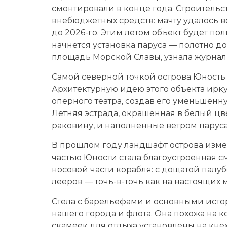
смонтировали в конце года. Строительст
внебюджетных средств: мачту удалось во
до 2026-го. Этим летом объект будет п
начнется установка паруса — полотно до
площадь Морской Славы, узнала журнали
Самой северной точкой острова Юность
Архитектурную идею этого объекта ирк
оперного театра, создав его уменьшенну
Летняя эстрада, окрашенная в белый ц
раковину, и наполненные ветром паруса
В прошлом году ландшафт острова изме
частью Юности стала благоустроенная 
носовой части корабля: с дощатой палу
лееров — точь-в-точь как на настоящих 
Стела с барельефами и основными исто
нашего города и флота. Она похожа на 
скамеек для отдыха установлены на кн