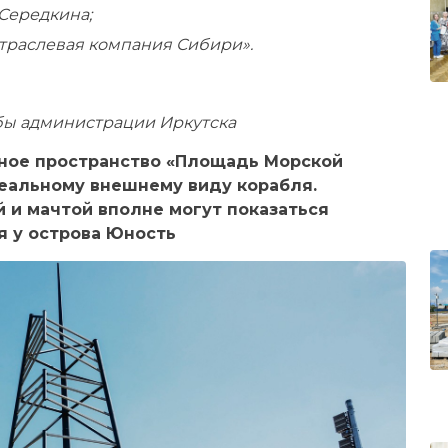
 Середкина;
траслевая компания Сибири».
жбы администрации Иркутска
нное пространство «Площадь Морской
еальному внешнему виду корабля.
й и мачтой вполне могут показаться
я у острова Юность