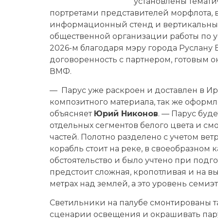
установлены темати
портретами представителей морфлота, в
информационный стенд и вертикальный 
общественной организации работы по ус
2026-м благодаря мэру города Руслану Б
договоренность с партнером, готовым 
ВМФ.
— Парус уже раскроен и доставлен в Ир
композитного материала, так же оформле
объясняет
Юрий Никонов
. — Парус буд
отдельных сегментов белого цвета и смо
частей. Полотно разделено с учетом ве
корабль стоит на реке, в своеобразном к
обстоятельство и было учтено при подго
предстоит сложная, кропотливая и на вы
метрах над землей, а это уровень семиэ
Светильники на палубе смонтированы та
сценарии освещения и окрашивать пару