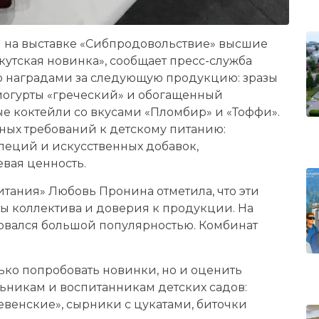
л на выставке «Сибпродовольствие» высшие
утская новинка», сообщает пресс-служба
о наградами за следующую продукцию: зразы
 йогурты «греческий» и обогащенный
 коктейли со вкусами «Пломбир» и «Тоффи».
ных требований к детскому питанию:
специй и искусственных добавок,
вая ценность.
тания» Любовь Пронина отметила, что эти
ты коллектива и доверия к продукции. На
овался большой популярностью. Комбинат
ько попробовать новинки, но и оценить
ьникам и воспитанникам детских садов:
евенские», сырники с цукатами, биточки