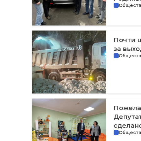
Общест
Почти ш
за выхо
Общест
Пожела
Депутат
сделано
Общест