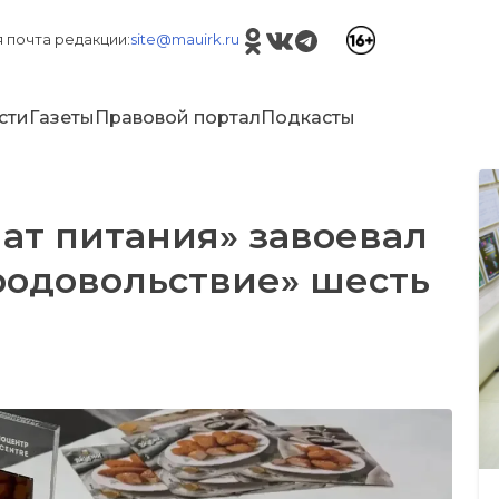
 почта редакции:
site@mauirk.ru
сти
Газеты
Правовой портал
Подкасты
ат питания» завоевал
родовольствие» шесть