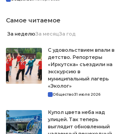
Самое читаемое
За неделю
За месяц
За год
С удовольствием впали в
детство. Репортеры
«Иркутска» съездили на
экскурсию в
муниципальный лагерь
«Эколог»
Общество
31 июля 2026
Купол цвета неба над
улицей. Так теперь
выглядит обновленный
надземный пешеходный