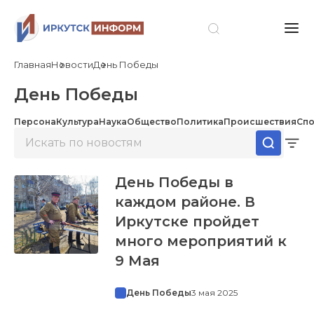
Главная
Новости
День Победы
День Победы
Персона
Культура
Наука
Общество
Политика
Происшествия
Спо
День Победы в
каждом районе. В
Иркутске пройдет
много мероприятий к
9 Мая
День Победы
3 мая 2025