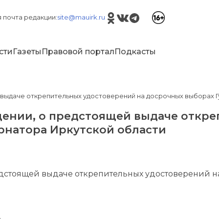
 почта редакции:
site@mauirk.ru
сти
Газеты
Правовой портал
Подкасты
ыдаче открепительных удостоверений на досрочных выборах Г
нии, о предстоящей выдаче откре
рнатора Иркутской области
стоящей выдаче открепительных удостоверений на