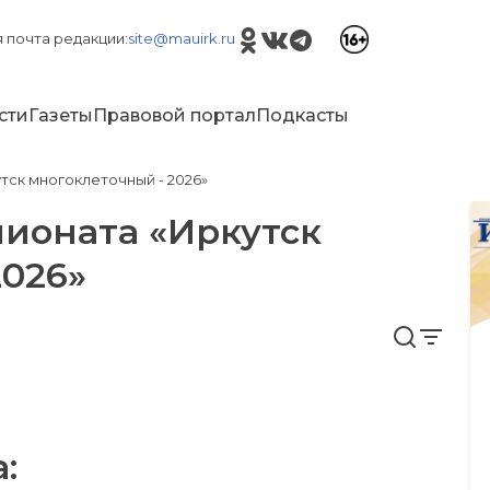
 почта редакции:
site@mauirk.ru
сти
Газеты
Правовой портал
Подкасты
тск многоклеточный - 2026»
ионата «Иркутск
2026»
: