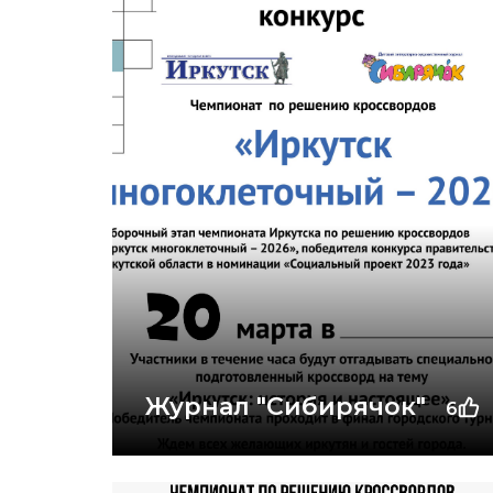
Журнал "Сибирячок"
6