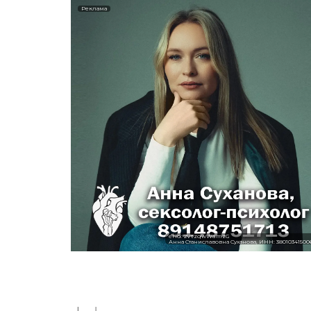
Реклама
erid: 2VtzqwWamzG
Анна Станиславовна Суханова, ИНН: 38010341500