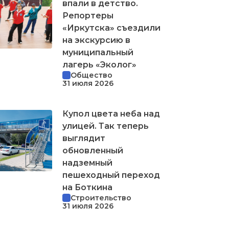
впали в детство.
Репортеры
«Иркутска» съездили
на экскурсию в
муниципальный
лагерь «Эколог»
Общество
31 июля 2026
Купол цвета неба над
улицей. Так теперь
выглядит
обновленный
надземный
пешеходный переход
на Боткина
Строительство
31 июля 2026