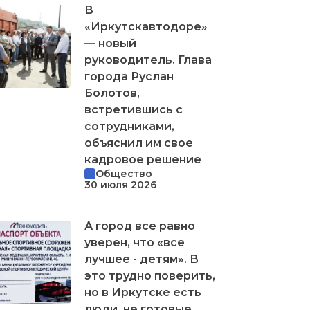
В
«Иркутскавтодоре»
— новый
руководитель. Глава
города Руслан
Болотов,
встретившись с
сотрудниками,
объяснил им свое
кадровое решение
Общество
30 июля 2026
А город все равно
уверен, что «все
лучшее - детям». В
это трудно поверить,
но в Иркутске есть
люди, не готовые