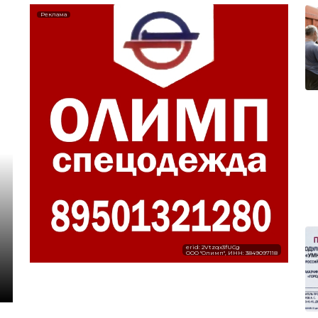
Реклама
erid: 2Vtzqx3fUCg
ООО "Олимп", ИНН: 3849097118