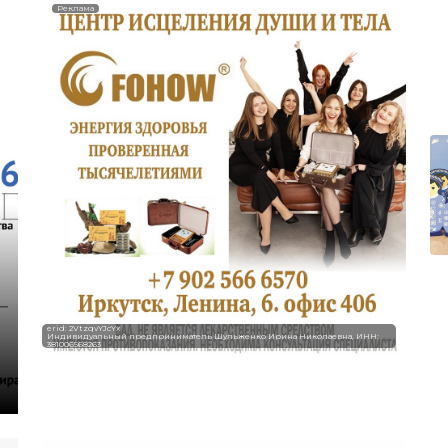
Реклама
erid: 2VtzqvYJcYx
Индивидуальный предприниматель Шульженко Ирина Николаевна, ИНН:
381006568263