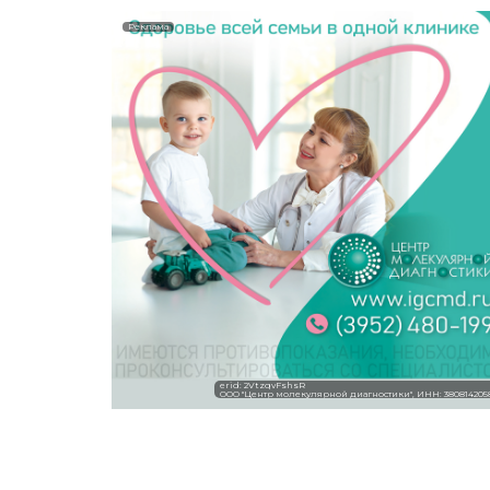
Реклама
erid: 2VtzqvFshsR
ООО "Центр молекулярной диагностики", ИНН: 380814205