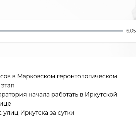
6:05
усов в Марковском геронтологическом
 этап
атория начала работать в Иркутской
нице
 улиц Иркутска за сутки