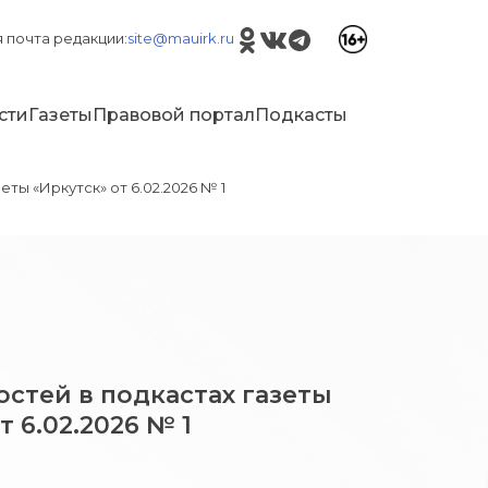
 почта редакции:
site@mauirk.ru
сти
Газеты
Правовой портал
Подкасты
еты «Иркутск» от 6.02.2026 № 1
стей в подкастах газеты
т 6.02.2026 № 1