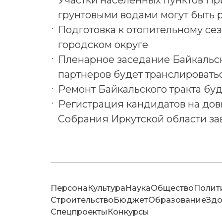
Участки населенных пунктов Пр
грунтовыми водами могут быть 
Подготовка к отопительному се
городском округе
Пленарное заседание Байкальс
партнеров будет транслировать
Ремонт Байкальского тракта бу
Регистрация кандидатов на дов
Собрания Иркутской области з
Персона
Культура
Наука
Общество
Полит
Строительство
Бюджет
Образование
Здо
Спецпроекты
Конкурсы