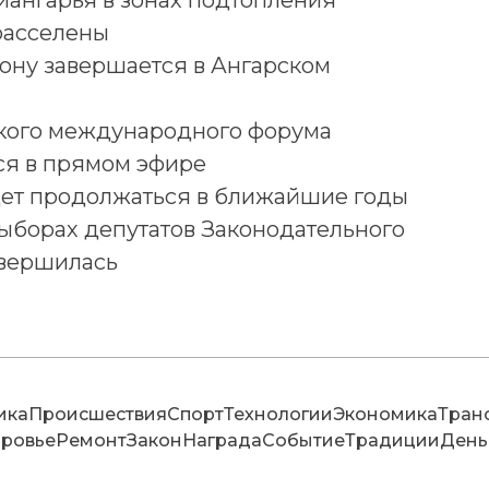
иангарья в зонах подтопления
расселены
зону завершается в Ангарском
кого международного форума
ся в прямом эфире
дет продолжаться в ближайшие годы
ыборах депутатов Законодательного
авершилась
ика
Происшествия
Спорт
Технологии
Экономика
Тран
ровье
Ремонт
Закон
Награда
Событие
Традиции
День