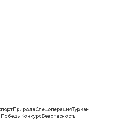
спорт
Природа
Спецоперация
Туризм
 Победы
Конкурс
Безопасность