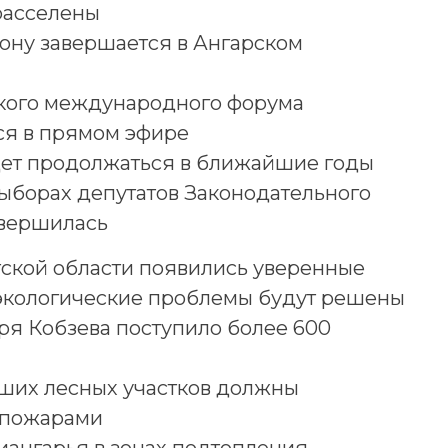
расселены
зону завершается в Ангарском
кого международного форума
ся в прямом эфире
дет продолжаться в ближайшие годы
ыборах депутатов Законодательного
авершилась
ской области появились уверенные
 экологические проблемы будут решены
ря Кобзева поступило более 600
ьших лесных участков должны
и пожарами