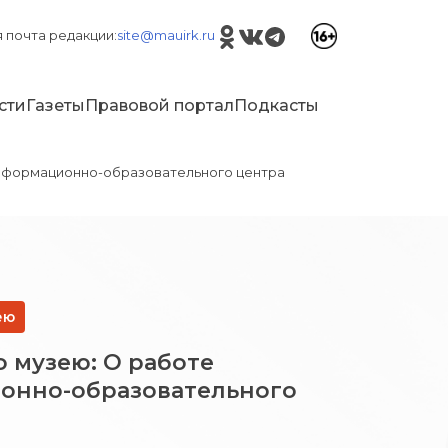
 почта редакции:
site@mauirk.ru
сти
Газеты
Правовой портал
Подкасты
Информационно-образовательного центра
ею
о музею: О работе
онно-образовательного