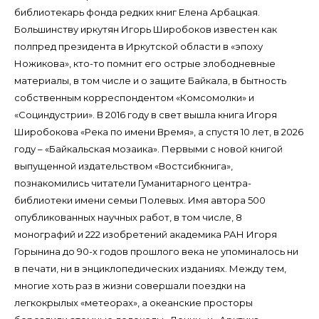
библиотекарь фонда редких книг Елена Арбацкая.
Большинству иркутян Игорь Широбоков известен как
полпред президента в Иркутской области в «эпоху
Ножикова», кто-то помнит его острые злободневные
материалы, в том числе и о защите Байкала, в бытность
собственным корреспондентом «Комсомолки» и
«Социндустрии». В 2016 году в свет вышла книга Игоря
Широбокова «Река по имени Время», а спустя 10 лет, в 2026
году – «Байкальская мозаика». Первыми с новой книгой
выпущенной издательством «Востсибкнига»,
познакомились читатели Гуманитарного центра-
библиотеки имени семьи Полевых. Имя автора 500
опубликованных научных работ, в том числе, 8
монографий и 222 изобретений академика РАН Игоря
Горынина до 90-х годов прошлого века не упоминалось ни
в печати, ни в энциклопедических изданиях. Между тем,
многие хоть раз в жизни совершали поездки на
легкокрылых «метеорах», а океанские просторы