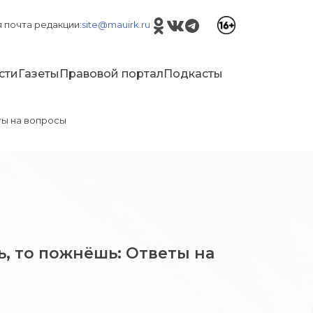
 почта редакции:
site@mauirk.ru
сти
Газеты
Правовой портал
Подкасты
ты на вопросы
ь, то пожнёшь: Ответы на