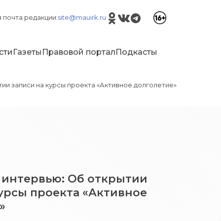
 почта редакции:
site@mauirk.ru
сти
Газеты
Правовой портал
Подкасты
ии записи на курсы проекта «Активное долголетие»
 интервью: Об открытии
курсы проекта «Активное
»