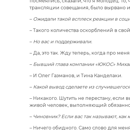
посмеялись, сказали, что я молодец. То,
трансляции совещания, было вырвано из
–
Ожидали такой всплеск реакции в соци
– Такого количества оскорблений в свой
–
Но вас и поддерживали.
– Да, это так. Жду теперь, когда про ме
–
Бывший глава компании «ЮКОС» Михаи
– И Олег Газманов, и Тина Канделаки.
–
Какой вывод сделаете из случившегос
– Никакого. Шутить не перестану, если вы
живой человек, выполняющий обязанно
–
Чиновник? Если вас так называют, как 
– Ничего обидного. Само слово для меня