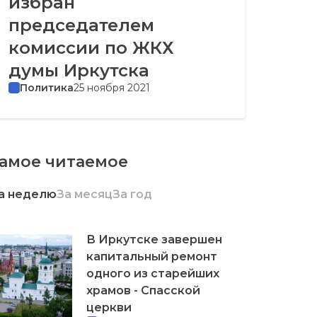
избран
председателем
комиссии по ЖКХ
думы Иркутска
Политика
25 ноября 2021
амое читаемое
а неделю
За месяц
За год
В Иркутске завершен
капитальный ремонт
одного из старейших
храмов - Спасской
церкви