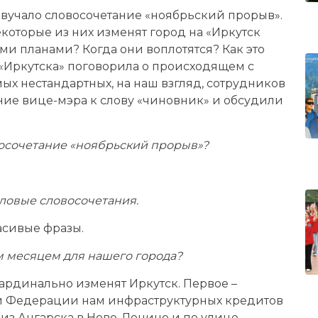
звучало словосочетание «ноябрьский прорыв».
екоторые из них изменят город на «Иркутск
ими планами? Когда они воплотятся? Как это
«Иркутска» поговорила о происходящем с
 нестандартных, на наш взгляд, сотрудников
ие вице-мэра к слову «чиновник» и обсудили
восочетание «ноябрьский прорыв»?
ловые словосочетания.
расивые фразы.
 месяцем для нашего города?
ардинально изменят Иркутск. Первое –
й Федерации нам инфраструктурных кредитов
 из Ангарска в Ново-Ленино и по улице