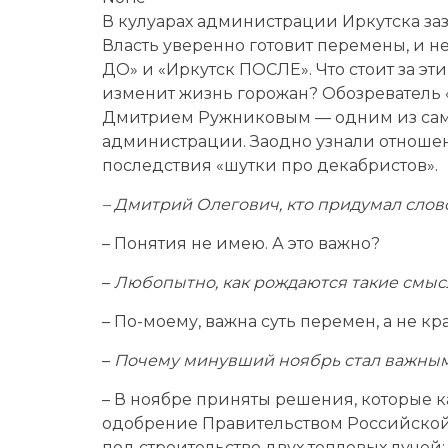
В кулуарах администрации Иркутска за
Власть уверенно готовит перемены, и н
ДО» и «Иркутск ПОСЛЕ». Что стоит за эт
изменит жизнь горожан? Обозреватель 
Дмитрием Ружниковым — одним из самых
администрации. Заодно узнали отношен
последствия «шутки про декабристов».
– Дмитрий Олегович, кто придумал сло
– Понятия не имею. А это важно?
–
Любопытно, как рождаются такие смыс
– По-моему, важна суть перемен, а не к
–
Почему минувший ноябрь стал важным
– В ноябре приняты решения, которые к
одобрение Правительством Российско
под строительство двух тепловых лучей: