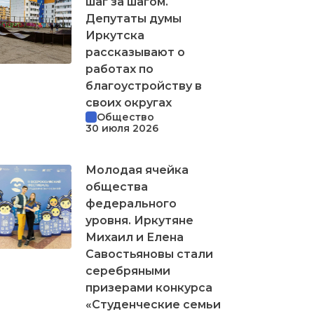
шаг за шагом.
Депутаты думы
Иркутска
рассказывают о
работах по
благоустройству в
своих округах
Общество
30 июля 2026
Молодая ячейка
общества
федерального
уровня. Иркутяне
Михаил и Елена
Савостьяновы стали
серебряными
призерами конкурса
«Студенческие семьи