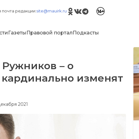
 почта редакции:
site@mauirk.ru
сти
Газеты
Правовой портал
Подкасты
Ружников – о
 кардинально изменят
 декабря 2021