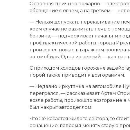
Основная причина пожаров — электроте
обращение с огнем, а на третьем — неп
— Нельзя допускать перекаливание печи,
коем случае не разжигать печь с помо
бензина, — подчеркивает начальник от
профилактической работы города Иркут
произошел пожар в гаражном кооперати
автомобиль. Одна из версий — как раз-
С приходом холодов горожане задейству
порой также приводит к возгораниям.
— Недавно иркутянка на автомобиле Hy
перегрелся, — рассказывает Артем Отри
возле работы, произошло возгорание в мо
был накрыт автоодеялом.
Что же касается жилого сектора, то сто
оснащение: вовремя менять старую пров