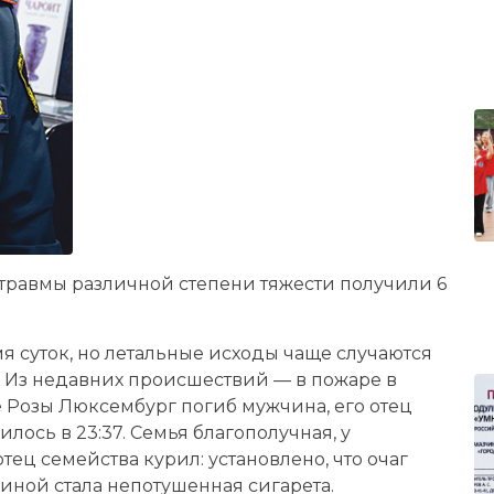
, травмы различной степени тяжести получили 6
 суток, но летальные исходы чаще случаются
— Из недавних происшествий — в пожаре в
Розы Люксембург погиб мужчина, его отец
ось в 23:37. Семья благополучная, у
отец семейства курил: установлено, что очаг
чиной стала непотушенная сигарета.