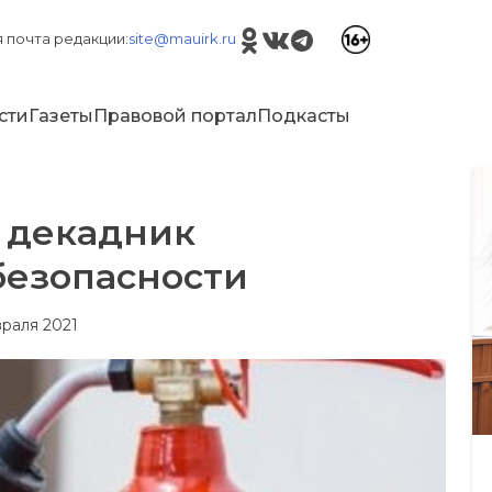
 почта редакции:
site@mauirk.ru
сти
Газеты
Правовой портал
Подкасты
 декадник
безопасности
враля 2021