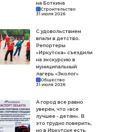
на Боткина
Строительство
31 июля 2026
С удовольствием
впали в детство.
Репортеры
«Иркутска» съездили
на экскурсию в
муниципальный
лагерь «Эколог»
Общество
31 июля 2026
А город все равно
уверен, что «все
лучшее - детям». В
это трудно поверить,
но в Иркутске есть