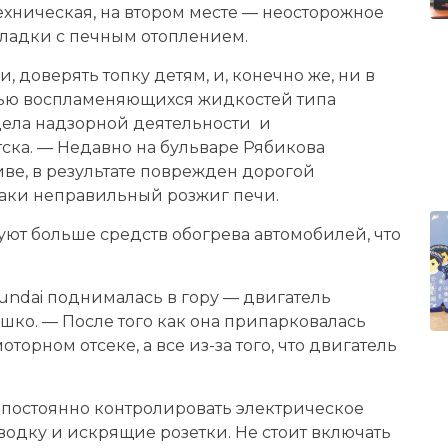
хническая, на втором месте — неосторожное
оладки с печным отоплением.
 доверять топку детям, и, конечно же, ни в
щью воспламеняющихся жидкостей типа
дела надзорной деятельности и
ска. — Недавно на бульваре Рябикова
ве, в результате поврежден дорогой
таки неправильный розжиг печи.
ют больше средств обогрева автомобилей, что
undai поднималась в гору — двигатель
шко. — После того как она припарковалась
торном отсеке, а все из-за того, что двигатель
ит постоянно контролировать электрическое
одку и искрящие розетки. Не стоит включать