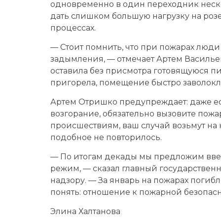
одновременно в один переходник неско
дать слишком большую нагрузку на розе
процессах.
— Стоит помнить, что при пожарах люди 
задымления, — отмечает Артем Василь
оставила без присмотра готовящуюся пи
пригорела, помещение быстро заволокл
Артем Отришко предупреждает: даже ес
возгорание, обязательно вызовите пожа
происшествиям, ваш случай возьмут на 
подобное не повторилось.
— По итогам декады мы предложим вве
режим, — сказал главный государствен
надзору. — За январь на пожарах погиб
понять: отношение к пожарной безопасн
Элина Халтанова