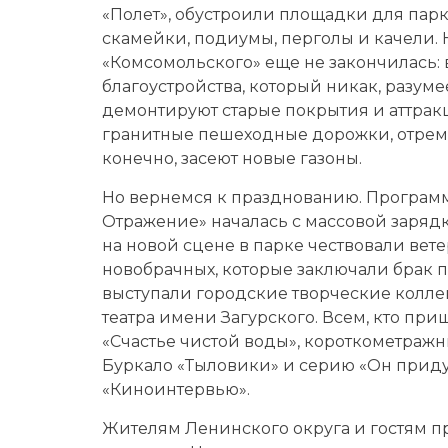
«Полет», обу­строили площадки для пар
скамейки, подиумы, перголы и качели.
«Комсомольского» еще не закончилась: в
благоустройства, который никак, разум
демонтируют старые покрытия и аттрак
гранитные пешеходные дорожки, отремо
конечно, засеют новые газоны.
Но вернемся к празднованию. Программ
Отражение» началась с массовой заряд
на новой сцене в парке чествовали ве
новобрачных, которые заключали брак п
выступали городские творческие колле
театра имени Загурского. Всем, кто пр
«Счастье чистой воды», короткометраж
Буркало «Тыловики» и серию «Он прид
«Киноинтервью».
Жителям Ленинского округа и гостям пр