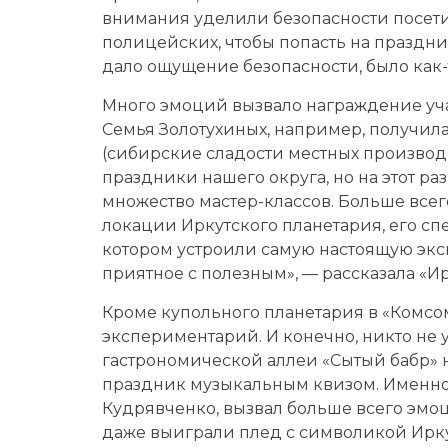
внимания уделили безопасности посети
полицейских, чтобы попасть на праздник
дало ощущение безопасности, было как-т
Много эмоций вызвало награждение уча
Семья Золотухиных, например, получила
(сибирские сладости местных производ
праздники нашего округа, но на этот раз
множество мастер-классов. Больше все
локации Иркутского планетария, его с
котором устроили самую настоящую экс
приятное с полезным», — рассказала «Ир
Кроме купольного планетария в «Комсо
экспериментарий. И конечно, никто не 
гастрономической аллеи «Сытый бабр»
праздник музыкальным квизом. Именно
Кудрявченко, вызвал больше всего эмо
даже выиграли плед с символикой Ирк