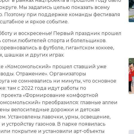
орог в рамках нацпроекта в прошлом году было
круге. Мы задались целью показать всему
то. Поэтому при поддержке команды фестиваля
сштабное и яркое событие.
убботу и воскресенье! Первый праздник прошел
ь сотни любителей спорта и болельщиков.
ревновались в футболе, гигантском хоккее,
, шашках и других играх.
рке «Комсомольский» прошел ставший уже
 воды. Отражение». Организаторы
уга не сомневались ни минуты, что основное
: там с 2022 года идут работы по
го проекта «Формирование комфортной
«Комсомольский» преобразился: главные аллеи
оены велосипедные дорожки и детская
. Установлены лавочки, урны, освещение,
и устройству газонов. В парке появилась
нили покрытие и установили арт-объекты