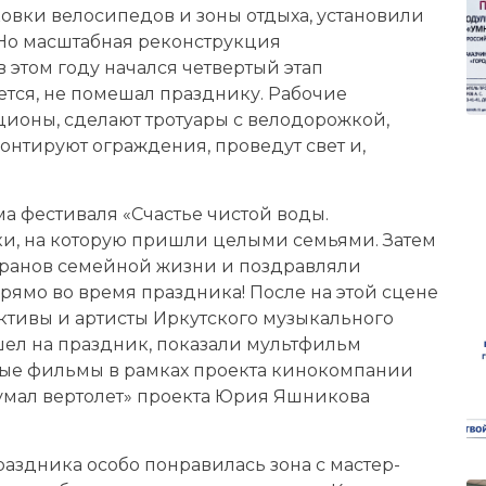
ковки велосипедов и зоны отдыха, установили
 Но масштабная реконструкция
 этом году начался четвертый этап
еется, не помешал празднику. Рабочие
ционы, сделают тротуары с велодорожкой,
нтируют ограждения, проведут свет и,
а фестиваля «Счастье чистой воды.
ки, на которую пришли целыми семьями. Затем
теранов семейной жизни и поздравляли
рямо во время праздника! После на этой сцене
ктивы и артисты Иркутского музыкального
ишел на праздник, показали мультфильм
ные фильмы в рамках проекта кинокомпании
умал вертолет» проекта Юрия Яшникова
аздника особо понравилась зона с мастер-