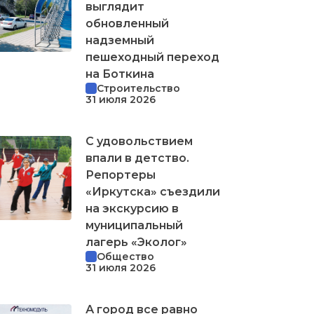
выглядит
обновленный
надземный
пешеходный переход
на Боткина
Строительство
31 июля 2026
С удовольствием
впали в детство.
Репортеры
«Иркутска» съездили
на экскурсию в
муниципальный
лагерь «Эколог»
Общество
31 июля 2026
А город все равно