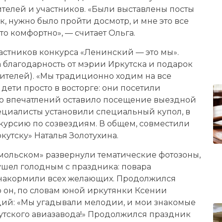
телей и участников. «Были выставлены посты
, нужно было пройти досмотр, и мне это все
о комфортно», — считает Ольга.
стников конкурса «Ленинский — это мы».
 благодарность от мэрии Иркутска и подарок
ителей). «Мы традиционно ходим на все
 дети просто в восторге: они посетили
го впечатлений оставило посещение выездной
пециалисты установили специальный купол, в
курсию по созвездиям. В общем, совместили
кутску» Наталья Золотухина.
мольском» развернули тематические фотозоны,
ушел голодным с праздника: повара
 накормили всех желающих. Продолжился
 он, по словам юной иркутянки Ксении
ций: «Мы угадывали мелодии, и мои знакомые
утского авиазавода!» Продолжился праздник