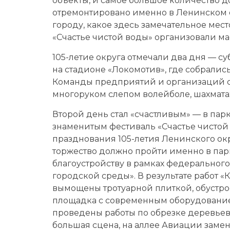
объекты, и самое большое количество д
отремонтировано именно в Ленинском о
городу, какое здесь замечательное мес
«Счастье чистой воды» организовали ма
105-летие округа отмечали два дня — с
на стадионе «Локомотив», где собралис
Команды предприятий и организаций со
многоруком слепом волейболе, шахматах
Второй день стал «счастливым» — в па
знаменитым фестиваль «Счастье чистой
празднования 105-летия Ленинского окр
торжество должно пройти именно в парке
благоустройству в рамках федерально
городской среды». В результате работ 
вымощены тротуарной плиткой, обустр
площадка с современным оборудованием
проведены работы по обрезке деревьев 
большая сцена, на аллее Авиации заме