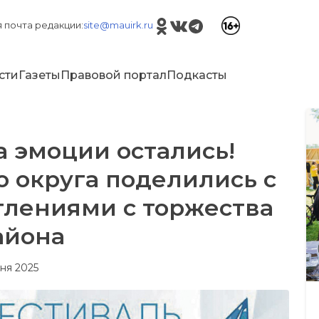
 почта редакции:
site@mauirk.ru
сти
Газеты
Правовой портал
Подкасты
а эмоции остались!
 округа поделились с
тлениями с торжества
айона
юня 2025