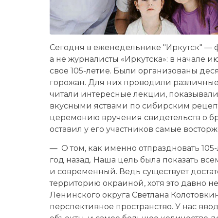
Сегодня в еженедельнике "Иркутск" — 
а не журналисты «Иркутска»: в начале 
свое 105-летие. Были организованы дес
горожан. Для них проводили различные
читали интересные лекции, показывали 
вкусными яствами по сибирским рецеп
церемонию вручения свидетельств о б
оставил у его участников самые востор
— О том, как именно отпраздновать 105
год назад. Наша цель была показать вс
и современный. Ведь существует достат
территорию окраиной, хотя это давно не 
Ленинского округа Светлана Колотовкин
перспективное пространство. У нас вво