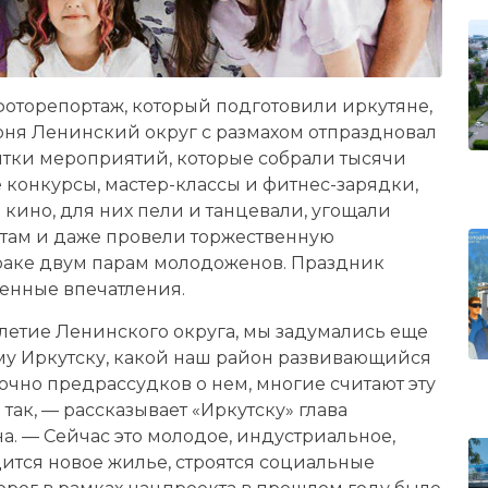
фоторепортаж, который подготовили иркутяне,
июня Ленинский округ с размахом отпраздновал
ятки мероприятий, которые собрали тысячи
 конкурсы, мастер-классы и фитнес-зарядки,
кино, для них пели и танцевали, угощали
там и даже провели торжественную
раке двум парам молодоженов. Праздник
женные впечатления.
-летие Ленинского округа, мы задумались еще
ему Иркутску, какой наш район развивающийся
очно предрассудков о нем, многие считают эту
так, — рассказывает «Иркутску» глава
а. — Сейчас это молодое, индустриальное,
дится новое жилье, строятся социальные