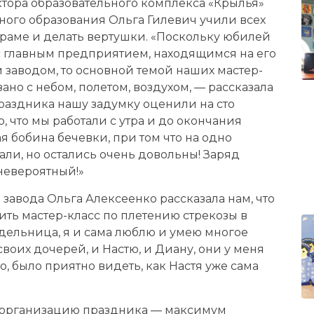
ктора образовательного комплекса «Крылья»
ного образования Ольга Гилевич учили всех
краме и делать вертушки. «Поскольку юбилей
с главным предприятием, находящимся на его
заводом, то основной темой наших мастер-
ано с небом, полетом, воздухом, — рассказала
праздника нашу задумку оценили на сто
 что мы работали с утра и до окончания
я бобина бечевки, при том что на одно
али, но остались очень довольны! Заряд
невероятный!»
завода Ольга Алексеенко рассказала нам, что
ить мастер-класс по плетению стрекозы в
дельница, я и сама люблю и умею многое
своих дочерей, и Настю, и Диану, они у меня
о, было приятно видеть, как Настя уже сама
а организацию праздника — максимум