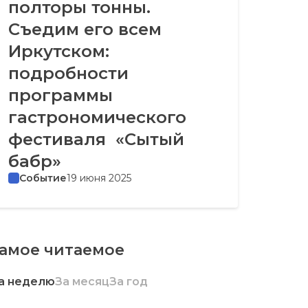
полторы тонны.
Съедим его всем
Иркутском:
подробности
программы
гастрономического
фестиваля «Сытый
бабр»
Событие
19 июня 2025
амое читаемое
а неделю
За месяц
За год