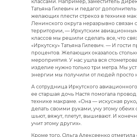
классами. Например, заместитель дире
Татьяна Гилевич и педагог дополнитель
желающих плести стрекоз в технике ма
Ленинского округа неразрывно связан 
территории, — Иркутским авиационным 
классов мы решили сделать все, что связ
«Иркутску» Татьяна Гилевич. — И гости 
процентов. Желающих оказалось столько,
мероприятия. У нас ушла вся стометрова
изделие нужно только три метра. Мы уст
энергии мы получили от людей просто 
А сотрудница Иркутского авиационного 
ее старшая дочь Настя помогала провод
технике макраме. «Она — искусная руко
делать своими руками, учу этому обеих 
шьют, вяжут, плетут, вышивают. И конечн
учит этому других».
Кроме того, Ольга Алексеенко отметил