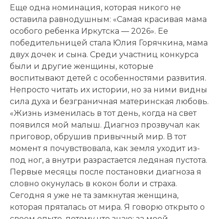
Еще одна номинация, которая никого не
оставила равнодушным: «Самая красивая мама
особого ребенка Иркутска — 2026». Ее
победительницей стала Юлия Горячкина, мама
двух дочек и сына. Среди участниц конкурса
были и другие женщины, которые
воспитывают детей с особенностями развития.
Непросто читать их истории, но за ними видны
сила духа и безграничная материнская любовь.
«Жизнь изменилась в тот день, когда на свет
появился мой малыш. Диагноз прозвучал как
приговор, обрушив привычный мир. В тот
момент я почувствовала, как земля уходит из-
под ног, а внутри разрастается ледяная пустота.
Первые месяцы после постановки диагноза я
словно окунулась в кокон боли и страха.
Сегодня я уже не та замкнутая женщина,
которая пряталась от мира. Я говорю открыто о
своем опыте, потому что знаю: за моей