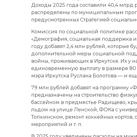
Доходы 2025 года составили 40,4 млрд р
распределены по муниципальным прог
предусмотренных Стратегией социальн
Комиссия по социальной политике рас
«Демография, социальная поддержка и 
году добавят 2,4 млн рублей, которые 
дополнительной меры социальной под
войны, проживающих в Иркутске. Их у на
единовременную выплату в размере 80 
мэра Иркутска Руслана Болотова — и еще
79 млн рублей добавят на программу «Ф
предназначены на строительство физку
бассейном в предместье Радищево, кры
льдом на улице Ленской, ФОКа с унив
Топкинском, ремонт хоккейных кортов,
мероприятий и т. п.
В 2025 году увеличены расходы на мун