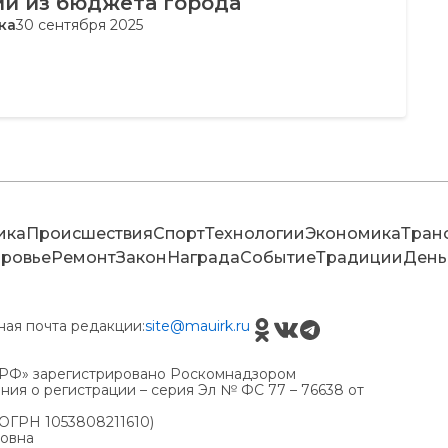
ий из бюджета города
ка
30 сентября 2025
ика
Происшествия
Спорт
Технологии
Экономика
Тран
ровье
Ремонт
Закон
Награда
Событие
Традиции
День
ная почта редакции:
site@mauirk.ru
РФ» зарегистрировано Роскомнадзором
ия о регистрации – серия Эл № ФС 77 – 76638 от
(ОГРН 1053808211610)
ровна