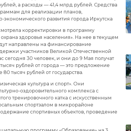
ублей, а расходы — 41,4 млрд рублей. Средства
раммам для реализации планов,
о-экономического развития города Иркутска
смотрела корректировки в программу
охрана здоровья населения». На нее в текущем
будут направлены на финансирование
держки участников Великой Отечественной
с сегодня 30 человек, и они до 9 Мая получат
тысяч рублей от города — это предложение
 80 тысяч рублей от государства.
изическая культура и спорт». Они
льтурно-оздоровительного комплекса с
того тренировочного катка с искусственным
ерсальным спортзалом в микрорайоне
 содержание спортивных объектов, проведение
иципальную программу «Образование» на 3