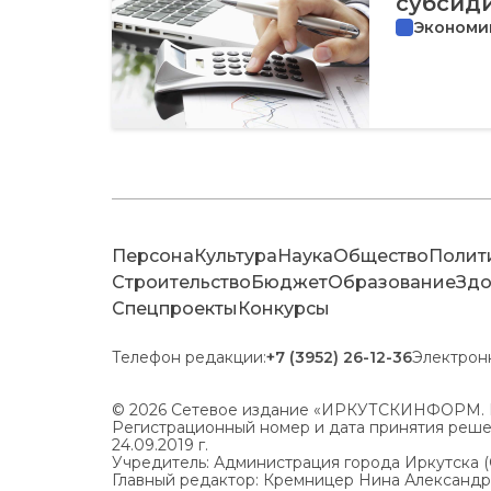
субсид
Экономи
Персона
Культура
Наука
Общество
Полит
Строительство
Бюджет
Образование
Здо
Спецпроекты
Конкурсы
Телефон редакции:
+7 (3952) 26-12-36
Электрон
© 2026 Сетевое издание «ИРКУТСКИНФОРМ. 
Регистрационный номер и дата принятия решен
24.09.2019 г.
Учредитель: Администрация города Иркутска 
Главный редактор: Кремницер Нина Александ