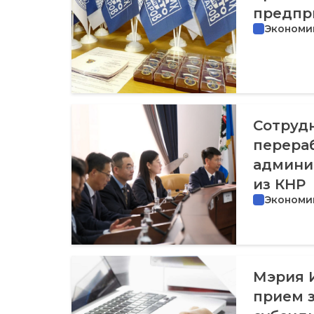
предпр
Экономи
Сотрудн
перера
админи
из КНР
Экономи
Мэрия И
прием 