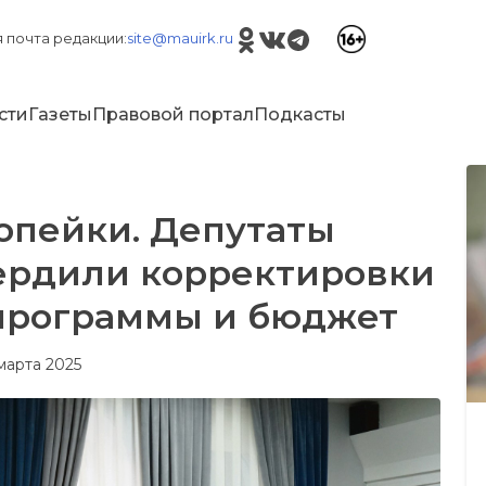
 почта редакции:
site@mauirk.ru
сти
Газеты
Правовой портал
Подкасты
копейки. Депутаты
ердили корректировки
программы и бюджет
 марта 2025