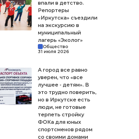
впали в детство.
Репортеры
«Иркутска» съездили
на экскурсию в
муниципальный
лагерь «Эколог»
Общество
31 июля 2026
А город все равно
уверен, что «все
лучшее - детям». В
это трудно поверить,
но в Иркутске есть
люди, не готовые
терпеть стройку
ФОКа для юных
спортсменов рядом
со своими домами