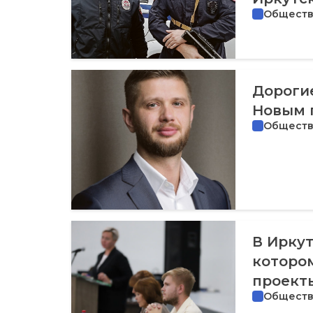
Общест
Дорогие
Новым 
Общест
В Иркут
которо
проект
Общест