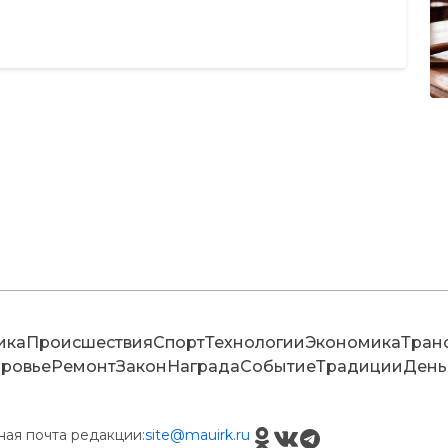
ика
Происшествия
Спорт
Технологии
Экономика
Тран
ровье
Ремонт
Закон
Награда
Событие
Традиции
День
ная почта редакции:
site@mauirk.ru