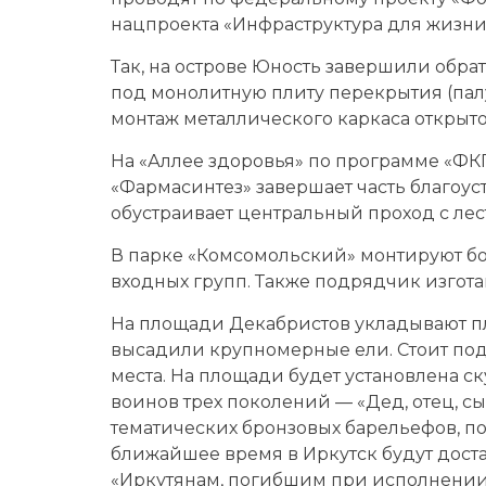
нацпроекта «Инфраструктура для жизни
Так, на острове Юность завершили обра
под монолитную плиту перекрытия (палу
монтаж металлического каркаса открыт
На «Аллее здоровья» по программе «ФК
«Фармасинтез» завершает часть благоуст
обу­страивает центральный проход с л
В парке «Комсомольский» монтируют б
входных групп. Также подрядчик изгота
На площади Декабристов укладывают пли
высадили крупномерные ели. Стоит подр
места. На площади будет установлена с
воинов трех поколений — «Дед, отец, с
тематических бронзовых барельефов, 
ближайшее время в Иркутск будут дост
«Иркутянам, погибшим при исполнении 