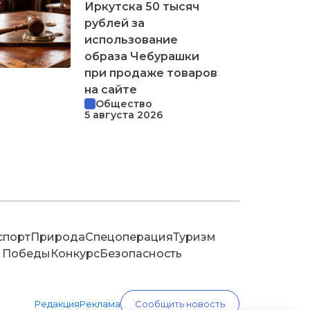
Иркутска 50 тысяч
рублей за
использование
образа Чебурашки
при продаже товаров
на сайте
Общество
5 августа 2026
спорт
Природа
Спецоперация
Туризм
 Победы
Конкурс
Безопасность
Редакция
Реклама
Сообщить новость