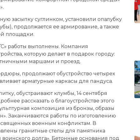
».
тную засыпку суглинком, установили опалубку
бы), продолжается ее армирование, а также
ой площадки.
ГС» работы выполнены. Компания
ройства, которую делает в подарок городу:
естничными маршами и проезд.
ордюры, продолжают обустройство четырех
вливает арматурные каркасы для пандуса.
тку, обу­страивают клумбы, 14 сентября
обнее рассказать о благоустройстве этого
кульптурная композиция из бронзы, образы
ын». Заканчиваются работы по изготовлению
посвященных военным конфликтам. В
авлены гранитные стелы для памятника
воинского долга». Бетонные основания под