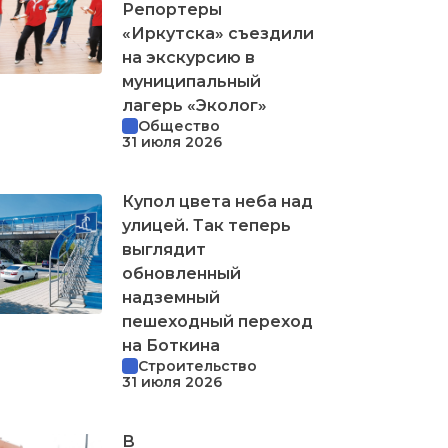
Репортеры
«Иркутска» съездили
на экскурсию в
муниципальный
лагерь «Эколог»
Общество
31 июля 2026
Купол цвета неба над
улицей. Так теперь
выглядит
обновленный
надземный
пешеходный переход
на Боткина
Строительство
31 июля 2026
В