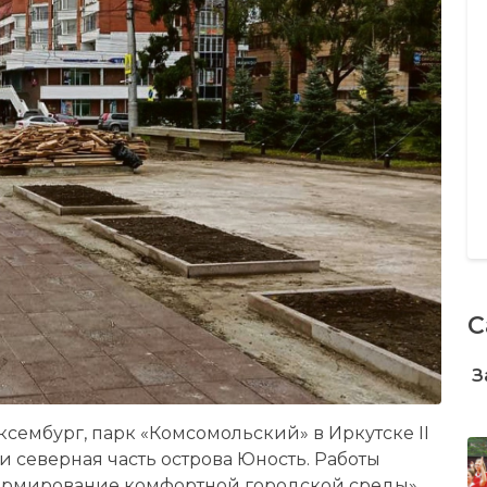
С
З
ксембург, парк «Комсомольский» в Иркутске II
и северная часть острова Юность. Работы
ормирование комфортной городской среды»