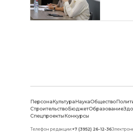
Персона
Культура
Наука
Общество
Полит
Строительство
Бюджет
Образование
Здо
Спецпроекты
Конкурсы
Телефон редакции:
+7 (3952) 26-12-36
Электрон