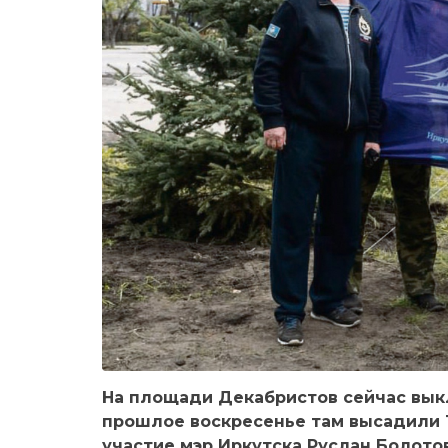
На площади Декабристов сейчас вык
прошлое воскресенье там высадили 
участие мэр Иркутска Руслан Болото