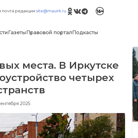
 почта редакции:
site@mauirk.ru
сти
Газеты
Правовой портал
Подкасты
вых места. В Иркутске
гоустройство четырех
странств
 сентября 2025