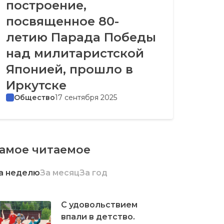
построение,
посвященное 80-
летию Парада Победы
над милитаристской
Японией, прошло в
Иркутске
Общество
17 сентября 2025
амое читаемое
а неделю
За месяц
За год
С удовольствием
впали в детство.