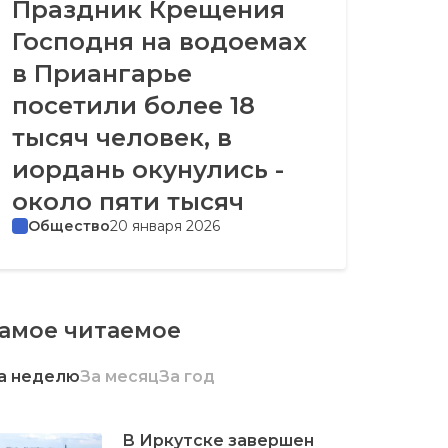
Праздник Крещения
Господня на водоемах
в Приангарье
посетили более 18
тысяч человек, в
иордань окунулись -
около пяти тысяч
Общество
20 января 2026
амое читаемое
а неделю
За месяц
За год
В Иркутске завершен