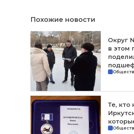
Похожие новости
Округ №
в этом 
подели
подшеф
Общест
Те, кто
Иркутск
которы
Общест