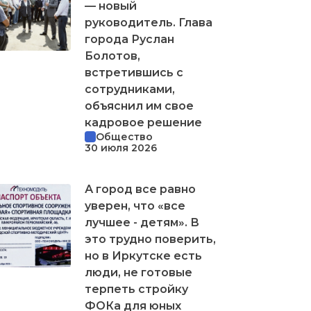
— новый
руководитель. Глава
города Руслан
Болотов,
встретившись с
сотрудниками,
объяснил им свое
кадровое решение
Общество
30 июля 2026
А город все равно
уверен, что «все
лучшее - детям». В
это трудно поверить,
но в Иркутске есть
люди, не готовые
терпеть стройку
ФОКа для юных