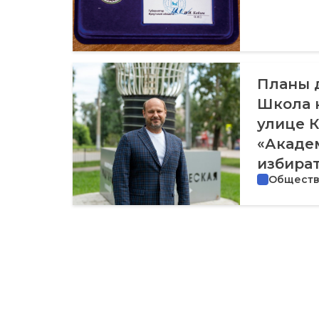
Планы д
Школа н
улице К
«Акаде
избират
Общест