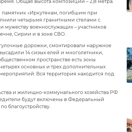
ремя. Общая высота композиции – 2,8 метра.
ен памятник «Иркутянам, погибшим при
олнили четырьмя гранитными стелами с
и мужеству военнослужащих – участников
ечне, Сирии и в зоне СВО.
огулочные дорожки, смонтировали наружное
высадили 14 сизых елей и многолетники,
 общественном пространстве есть зоны
 четырех основных и трех дополнительных
мероприятий. Вся территория находится под
ьства и жилищно-коммунального хозяйства РФ
обедители будут включены в Федеральный
по благоустройству.