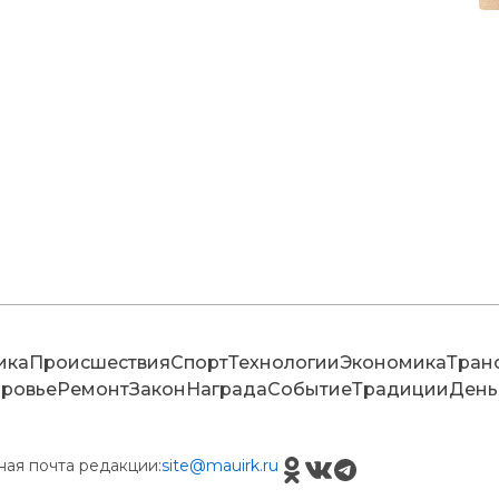
ика
Происшествия
Спорт
Технологии
Экономика
Тран
ровье
Ремонт
Закон
Награда
Событие
Традиции
День
ная почта редакции:
site@mauirk.ru