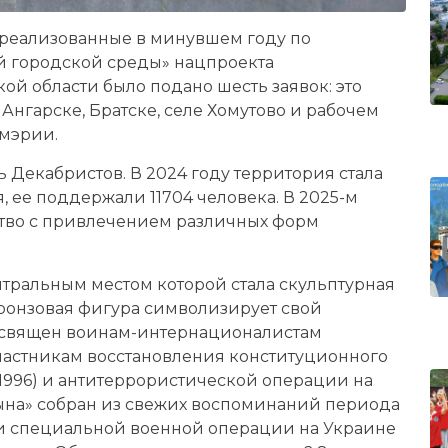
 реализованные в минувшем году по
 городской среды» нацпроекта
ой области было подано шесть заявок: это
Ангарске, Братске, селе Хомутово и рабочем
 мэрии.
 Декабристов. В 2024 году территория стала
 ее поддержали 11704 человека. В 2025-м
ство с привлечением различных форм
нтральным местом которой стала скульптурная
бронзовая фигура символизирует свой
освящен воинам-интернационалистам
 участникам восстановления конституционного
1996) и антитеррористической операции на
Сына» собран из свежих воспоминаний периода
 и специальной военной операции на Украине