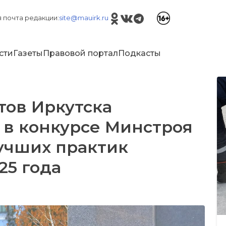
 почта редакции:
site@mauirk.ru
сти
Газеты
Правовой портал
Подкасты
ов Иркутска
 в конкурсе Минстроя
лучших практик
25 года