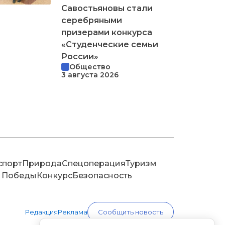
Савостьяновы стали
серебряными
призерами конкурса
«Студенческие семьи
России»
Общество
3 августа 2026
спорт
Природа
Спецоперация
Туризм
 Победы
Конкурс
Безопасность
Редакция
Реклама
Сообщить новость