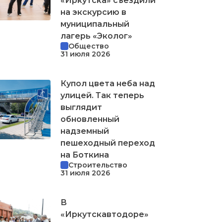
«Иркутска» съездили
на экскурсию в
муниципальный
лагерь «Эколог»
Общество
31 июля 2026
Купол цвета неба над
улицей. Так теперь
выглядит
обновленный
надземный
пешеходный переход
на Боткина
Строительство
31 июля 2026
В
«Иркутскавтодоре»