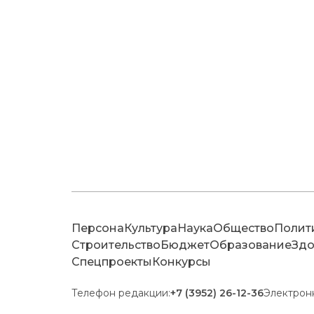
Персона
Культура
Наука
Общество
Полит
Строительство
Бюджет
Образование
Здо
Спецпроекты
Конкурсы
Телефон редакции:
+7 (3952) 26-12-36
Электрон