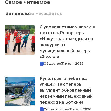
Самое читаемое
За неделю
За месяц
За год
С удовольствием впали в
детство. Репортеры
«Иркутска» съездили на
экскурсию в
муниципальный лагерь
«Эколог»
Общество
31 июля 2026
Купол цвета неба над
улицей. Так теперь
выглядит обновленный
надземный пешеходный
переход на Боткина
Строительство
31 июля 2026