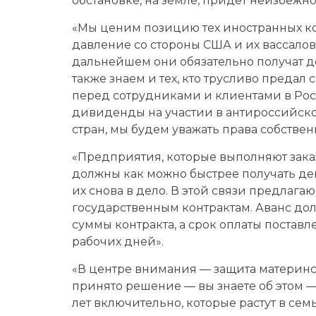
обстановке, на земле, придет неизбежно
«Мы ценим позицию тех иностранных ко
давление со стороны США и их вассалов
дальнейшем они обязательно получат 
также знаем и тех, кто трусливо предал 
перед сотрудниками и клиентами в Рос
дивиденды на участии в антироссийской
стран, мы будем уважать права собствен
«Предприятия, которые выполняют заказ
должны как можно быстрее получать ден
их снова в дело. В этой связи предлаг
государственным контрактам. Аванс до
суммы контракта, а срок оплаты поставл
рабочих дней».
«В центре внимания — защита материнст
принято решение — вы знаете об этом — с
лет включительно, которые растут в се