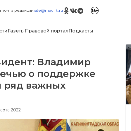
 почта редакции:
site@mauirk.ru
сти
Газеты
Правовой портал
Подкасты
зидент: Владимир
речью о поддержке
л ряд важных
марта 2022