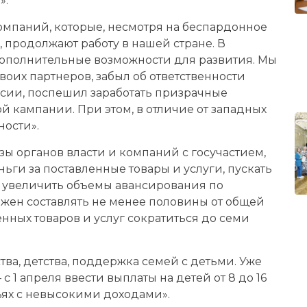
».
мпаний, которые, несмотря на беспардонное
, продолжают работу в нашей стране. В
дополнительные возможности для развития. Мы
своих партнеров, забыл об ответственности
сии, поспешил заработать призрачные
 кампании. При этом, в отличие от западных
ности».
ы органов власти и компаний с госучастием,
ьги за поставленные товары и услуги, пускать
аю увеличить объемы авансирования по
лжен составлять не менее половины от общей
енных товаров и услуг сократиться до семи
ва, детства, поддержка семей с детьми. Уже
 1 апреля ввести выплаты на детей от 8 до 16
мьях с невысокими доходами».