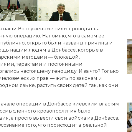
да наши Вооруженные силы проводят на
нную операцию. Напомню, что в самом ее
 публично, открыто были названы причины и
мощь нашим людям в Донбассе, которые в
варскими методами — блокадой,
иями, терактами и постоянными
ались настоящему геноциду. И за что? Только
 человеческих прав — жить по законам и
одном языке, растить своих детей так, как они
м начале операции в Донбассе киевским властям
ессмысленного кровопролития было
ия, а просто вывести свои войска из Донбасса.
 Осознание того, что происходит в реальной