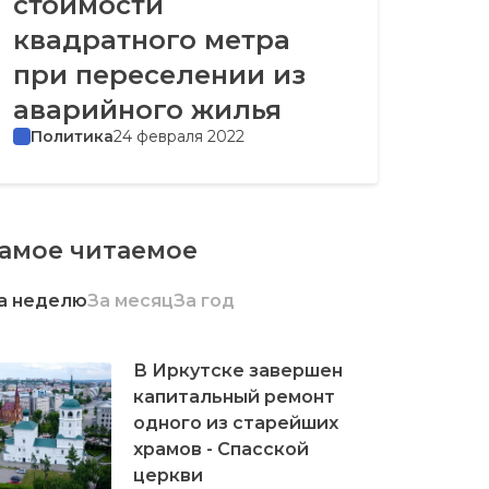
стоимости
квадратного метра
при переселении из
аварийного жилья
Политика
24 февраля 2022
амое читаемое
а неделю
За месяц
За год
В Иркутске завершен
капитальный ремонт
одного из старейших
храмов - Спасской
церкви