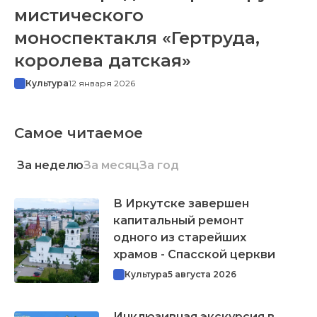
мистического
моноспектакля «Гертруда,
королева датская»
Культура
12 января 2026
Самое читаемое
За неделю
За месяц
За год
В Иркутске завершен
капитальный ремонт
одного из старейших
храмов - Спасской церкви
Культура
5 августа 2026
Инклюзивная экскурсия в