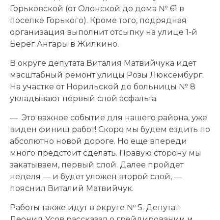
Горьковской (от Олонской до дома № 61 в
поселке Горького). Кроме того, подрядная
организация выполнит отсыпку на улице 1-й
Берег Ангары в Жилкино.
В округе депутата Виталия Матвийчука идет
масштабный ремонт улицы Розы Люксембург.
На участке от Норильской до больницы № 8
укладывают первый слой асфальта.
— Это важное событие для нашего района, уже
виден финиш работ! Скоро мы будем ездить по
абсолютно новой дороге. Но еще впереди
много предстоит сделать. Правую сторону мы
закатываем, первый слой. Далее пройдет
неделя — и будет уложен второй слой, —
пояснил Виталий Матвийчук.
Работы также идут в округе № 5. Депутат
Леонид Усов рассказал о грейдировании и