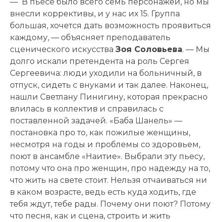
— В пьесе было всего семь персонажей, но мы
внесли коррективы, и у нас их 15. Группа
большая, хочется дать возможность проявиться
каждому, — объясняет преподаватель
сценического искусства
Зоя Соловьева
. — Мы
долго искали претендента на роль Сергея
Сергеевича: люди уходили на больничный, в
отпуск, сидеть с внуками и так далее. Наконец,
нашли Светлану Пинигину, которая прекрасно
влилась в коллектив и справилась с
поставленной задачей. «Баба Шанель» —
постановка про то, как пожилые женщины,
несмотря на годы и проблемы со здоровьем,
поют в ансамбле «Наитие». Выбрали эту пьесу,
потому что она про женщин, про надежду на то,
что жить на свете стоит. Нельзя отчаиваться ни
в каком возрасте, ведь есть куда ходить, где
тебя ждут, тебе рады. Почему они поют? Потому
что песня, как и сцена, строить и жить