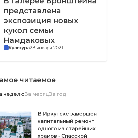
В галерее Бронштейна
представлена
экспозиция новых
кукол семьи
Намдаковых
Культура
28 января 2021
амое читаемое
а неделю
За месяц
За год
В Иркутске завершен
капитальный ремонт
одного из старейших
храмов - Спасской