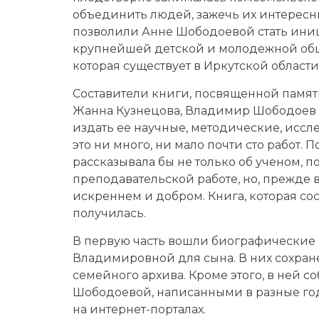
объединить людей, зажечь их интересны
позволили Анне Шободоевой стать ини
крупнейшей детской и молодежной общ
которая существует в Иркутской области
Составители книги, посвященной памя
Жанна Кузнецова, Владимир Шободоев 
издать ее научные, методические, иссл
это ни много, ни мало почти сто работ. 
рассказывала бы не только об ученом, 
преподавательской работе, но, прежде вс
искреннем и добром. Книга, которая сост
получилась.
В первую часть вошли биографические
Владимировной для сына. В них сохран
семейного архива. Кроме этого, в ней 
Шободоевой, написанными в разные го
на интернет-порталах.