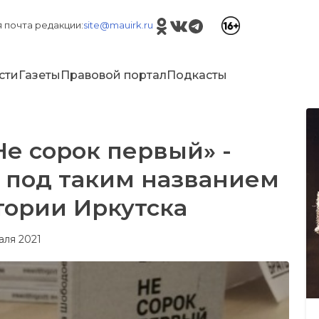
 почта редакции:
site@mauirk.ru
сти
Газеты
Правовой портал
Подкасты
е сорок первый» -
 под таким названием
тории Иркутска
аля 2021