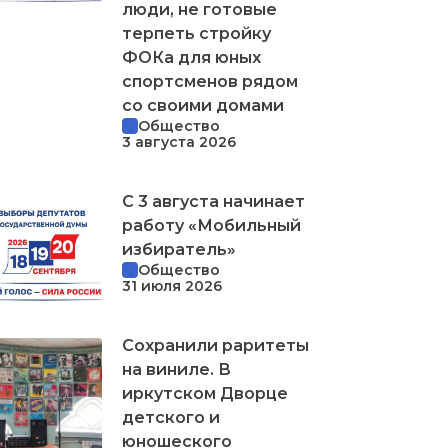
люди, не готовые
терпеть стройку
ФОКа для юных
спортсменов рядом
со своими домами
Общество
3 августа 2026
С 3 августа начинает
работу «Мобильный
избиратель»
Общество
31 июля 2026
Сохранили раритеты
на виниле. В
иркутском Дворце
детского и
юношеского