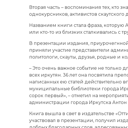
Вторая часть – воспоминания тех, кто з
однокурсников, активистов скаутского 
Названием книги стала фраза, которую 
или кто-то из близких сталкивались с т
В презентации издания, приурочегнно
приняли участие представители админи
политологи, скауты, друзья, родные и ко
– Это очень важное событие не только дл
всех иркутян. 36 лет она посвятила пре
написанных ею статей действительно впе
муниципальные библиотеки города Ирк
сорок первый», – отметил на мероприя
администрации города Иркутска Антон
Книга вышла в свет в издательстве «Отт
участвовал в презентации, получил изда
добрых благодарных слов, адресованн