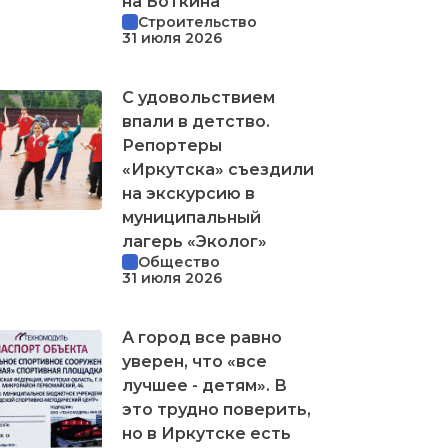
на Боткина
Строительство
31 июля 2026
С удовольствием
впали в детство.
Репортеры
«Иркутска» съездили
на экскурсию в
муниципальный
лагерь «Эколог»
Общество
31 июля 2026
А город все равно
уверен, что «все
лучшее - детям». В
это трудно поверить,
но в Иркутске есть