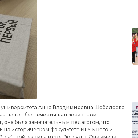
о университета Анна Владимировна Шободоева
правового обеспечения национальной
, она была замечательным педагогом, что
сь на историческом факультете ИГУ много и
 работой, ездила в стройотряды. Она умела