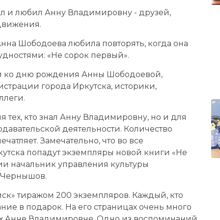
нал и любил Анну Владимировну - друзей,
движения.
Анна Шободоева любила повторять, когда она
рудностями: «Не сорок первый».
й ко дню рождения Анны Шободоевой,
страции города Иркутска, историки,
ллеги.
я тех, кто знал Анну Владимировну, но и для
подавательской деятельности. Количество
чатляет. Замечательно, что во все
утска попадут экземпляры новой книги «Не
тии начальник управления культуры
 Чернышов.
иск» тиражом 200 экземпляров. Каждый, кто
ние в подарок. На его страницах очень много
ых Анне Владимировне. Одно из воспоминаний