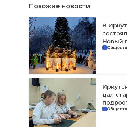
Похожие новости
В Иркут
состоял
Новый г
Общест
Иркутс
дал ст
подрос
Общест