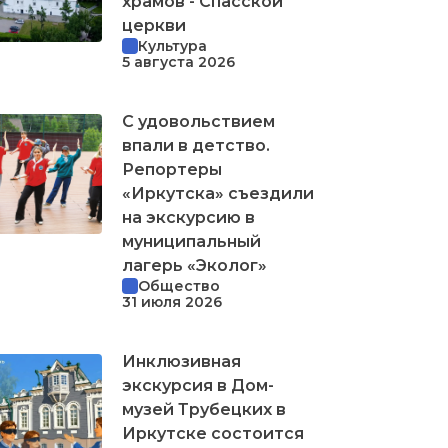
храмов - Спасской
церкви
Культура
5 августа 2026
С удовольствием
впали в детство.
Репортеры
«Иркутска» съездили
на экскурсию в
муниципальный
лагерь «Эколог»
Общество
31 июля 2026
Инклюзивная
экскурсия в Дом-
музей Трубецких в
Иркутске состоится