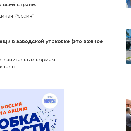
 всей стране:
диная Россия"
ещи в заводской упаковке (это важное
по санитарным нормам)
астеры