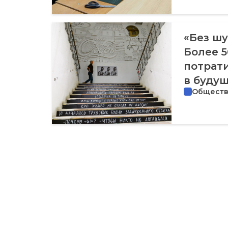
«Без шу
Более 5
потрати
в буду
Общест