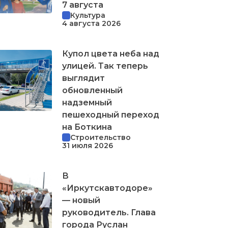
7 августа
Культура
4 августа 2026
Купол цвета неба над
улицей. Так теперь
выглядит
обновленный
надземный
пешеходный переход
на Боткина
Строительство
31 июля 2026
В
«Иркутскавтодоре»
— новый
руководитель. Глава
города Руслан