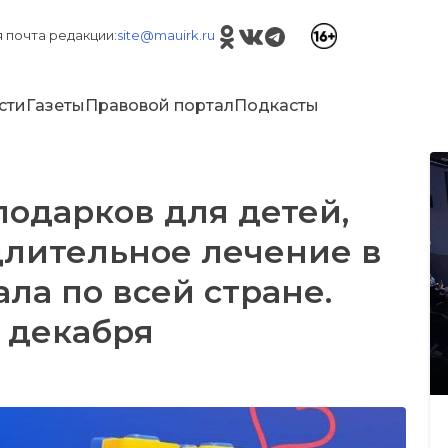
 почта редакции:
site@mauirk.ru
сти
Газеты
Правовой портал
Подкасты
подарков для детей,
длительное лечение в
ала по всей стране.
2 декабря