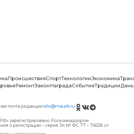
ика
Происшествия
Спорт
Технологии
Экономика
Тран
ровье
Ремонт
Закон
Награда
Событие
Традиции
День
ная почта редакции:
site@mauirk.ru
РФ» зарегистрировано Роскомнадзором
ия о регистрации – серия Эл № ФС 77 – 76638 от