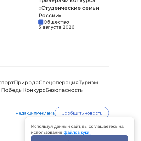
призерами конкурса
«Студенческие семьи
России»
Общество
3 августа 2026
спорт
Природа
Спецоперация
Туризм
 Победы
Конкурс
Безопасность
Редакция
Реклама
Сообщить новость
Используя данный сайт, вы соглашаетесь на
использование
файлов куки.