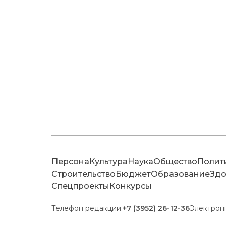
Персона
Культура
Наука
Общество
Полит
Строительство
Бюджет
Образование
Здо
Спецпроекты
Конкурсы
Телефон редакции:
+7 (3952) 26-12-36
Электрон