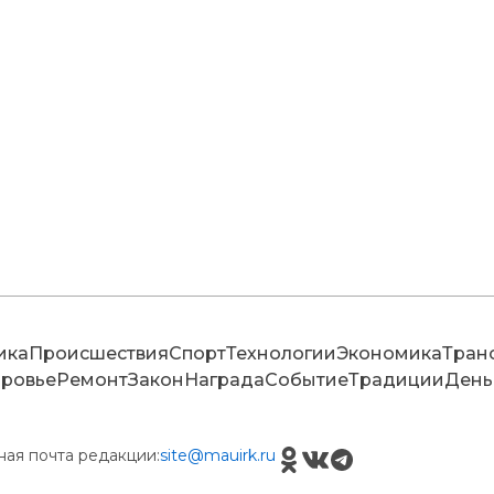
ика
Происшествия
Спорт
Технологии
Экономика
Тран
ровье
Ремонт
Закон
Награда
Событие
Традиции
День
ная почта редакции:
site@mauirk.ru