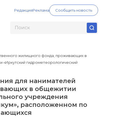
Редакция
Реклама
Сообщить новость
твенного жилищного фонда, проживающих в
и «Иркутский гидрометеорологический
ения для нанимателей
ивающих в общежитии
льного учреждения
икум», расположенном по
учающихся