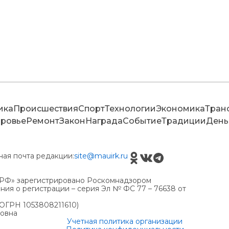
ика
Происшествия
Спорт
Технологии
Экономика
Тран
ровье
Ремонт
Закон
Награда
Событие
Традиции
День
ная почта редакции:
site@mauirk.ru
РФ» зарегистрировано Роскомнадзором
ия о регистрации – серия Эл № ФС 77 – 76638 от
(ОГРН 1053808211610)
ровна
Учетная политика организации