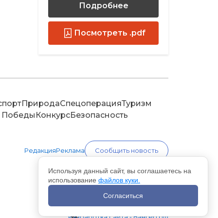
Подробнее
Посмотреть .pdf
спорт
Природа
Спецоперация
Туризм
 Победы
Конкурс
Безопасность
Редакция
Реклама
Сообщить новость
Используя данный сайт, вы соглашаетесь на
использование
файлов куки.
Согласиться
Разработка сайта - Вангер.рф