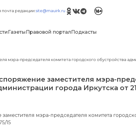
 почта редакции:
site@mauirk.ru
сти
Газеты
Правовой портал
Подкасты
ля мэра-председателя комитета городского обустройства админи
аспоряжение заместителя мэра-пред
министрации города Иркутска от 21.
 заместителя мэра-председателя комитета городск
75/15