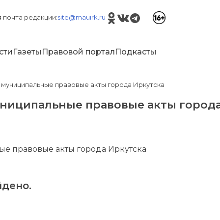
 почта редакции:
site@mauirk.ru
сти
Газеты
Правовой портал
Подкасты
 муниципальные правовые акты города Иркутска
униципальные правовые акты города
е правовые акты города Иркутска
дено.