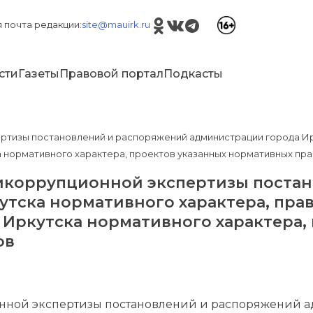
 почта редакции:
site@mauirk.ru
сти
Газеты
Правовой портал
Подкасты
ртизы постановлений и распоряжений администрации города Ир
 нормативного характера, проектов указанных нормативных пра
икоррупционной экспертизы поста
тска нормативного характера, пра
Иркутска нормативного характера,
ов
нной экспертизы постановлений и распоряжений а