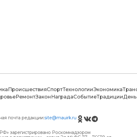
ика
Происшествия
Спорт
Технологии
Экономика
Тран
ровье
Ремонт
Закон
Награда
Событие
Традиции
День
ная почта редакции:
site@mauirk.ru
РФ» зарегистрировано Роскомнадзором