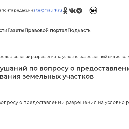
 почта редакции:
site@mauirk.ru
сти
Газеты
Правовой портал
Подкасты
предоставлении разрешения на условно разрешенный вид испол
ушаний по вопросу о предоставлен
вания земельных участков
вопросу о предоставлении разрешения на условно