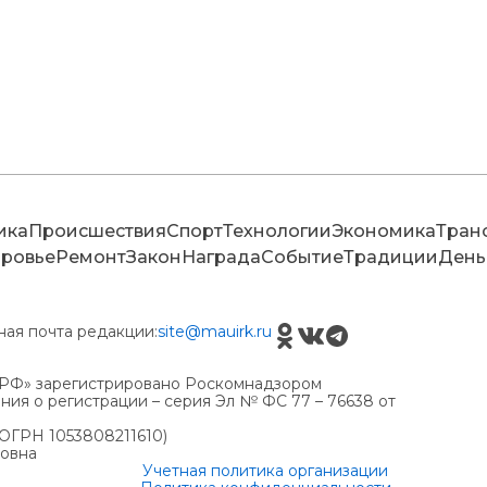
ика
Происшествия
Спорт
Технологии
Экономика
Тран
ровье
Ремонт
Закон
Награда
Событие
Традиции
День
ная почта редакции:
site@mauirk.ru
РФ» зарегистрировано Роскомнадзором
ия о регистрации – серия Эл № ФС 77 – 76638 от
(ОГРН 1053808211610)
ровна
Учетная политика организации