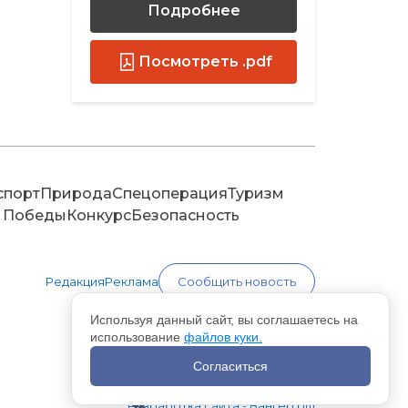
Подробнее
Посмотреть .pdf
спорт
Природа
Спецоперация
Туризм
 Победы
Конкурс
Безопасность
Редакция
Реклама
Сообщить новость
Используя данный сайт, вы соглашаетесь на
использование
файлов куки.
Согласиться
Разработка сайта - Вангер.рф